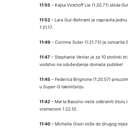
11:55
– Kajsa Vickhoff Lie (1:20.71) skida G
11:52
– Lara Gut-Behrami je napravila jednu
1:21.17.
11:49
– Corinne Suter (1:21.73) je ostvarila 
11:47
– Stephanie Venier je za 10 stotinki 
vodstvo na oduševljenje domaće publike!
11:45
– Federica Brignone (1:20.57) preuzima
u Super-G takmičenju.
11:42
– Marta Bassino neće odbraniti titulu
vremenom 1:22.10.
11:40
– Michelle Gisin stiže do drugog mjes