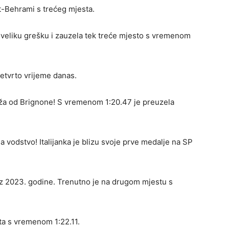
ut-Behrami s trećeg mjesta.
 veliku grešku i zauzela tek treće mjesto s vremenom
četvrto vrijeme danas.
brža od Brignone! S vremenom 1:20.47 je preuzela
 vodstvo! Italijanka je blizu svoje prve medalje na SP
 iz 2023. godine. Trenutno je na drugom mjestu s
ta s vremenom 1:22.11.