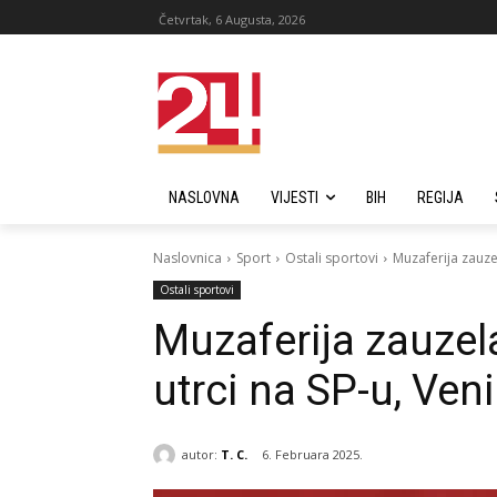
Četvrtak, 6 Augusta, 2026
NASLOVNA
VIJESTI
BIH
REGIJA
Naslovnica
Sport
Ostali sportovi
Muzaferija zauze
Ostali sportovi
Muzaferija zauzel
utrci na SP-u, Ven
autor:
T. C.
6. Februara 2025.