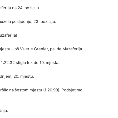
eriju na 24. poziciju.
zela posljednju, 23. poziciju.
uzaferija!
jestu. Još Valerie Grenier, pa ide Muzaferija.
:22.32 stigla tek do 19. mjesta.
ednjem, 20. mjestu.
ršila na šestom mjestu (1:20.99). Podsjetimo,
dnja.