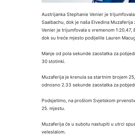
Austrijanka Stephanie Venier je trijumfoval
Saalbachu, dok je naša Elvedina Muzaferija 
Venier je trijumfovala s vremenom 1:20.47, š
dok su treće mjesto podijelile Lauren Macuga
Manje od pola sekunde zaostatka za pobjedn
30 stotinki.
Muzaferija je krenula sa startnim brojem 25,
odnosno 2.33 sekunde zaostatka za pobjed
Podsjetimo, na prošlom Svjetskom prvenstvu
25. mjestu.
Muzaferija će u subotu nastupiti u utrci spu
veleslalom.