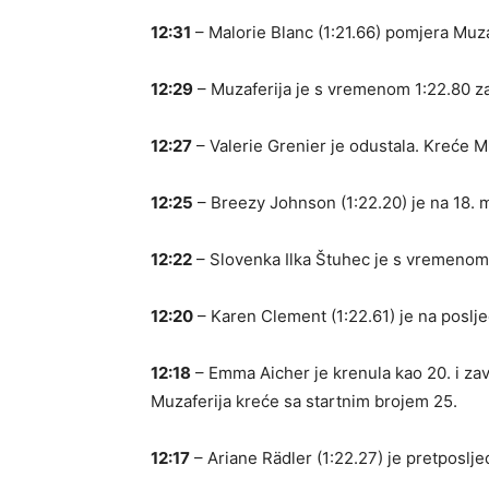
12:31
– Malorie Blanc (1:21.66) pomjera Muzaf
12:29
– Muzaferija je s vremenom 1:22.80 zau
12:27
– Valerie Grenier je odustala. Kreće M
12:25
– Breezy Johnson (1:22.20) je na 18. m
12:22
– Slovenka Ilka Štuhec je s vremenom 1
12:20
– Karen Clement (1:22.61) je na poslj
12:18
– Emma Aicher je krenula kao 20. i zav
Muzaferija kreće sa startnim brojem 25.
12:17
– Ariane Rädler (1:22.27) je pretposlje