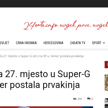
SVIJET
CRNA HRONIKA
HERCEGOVINA
24SATA TV
SPORT
la 27. mjesto u Super-G utrci na SP-u, Venier postala prvakinja
a 27. mjesto u Super-G
ier postala prvakinja
232
0