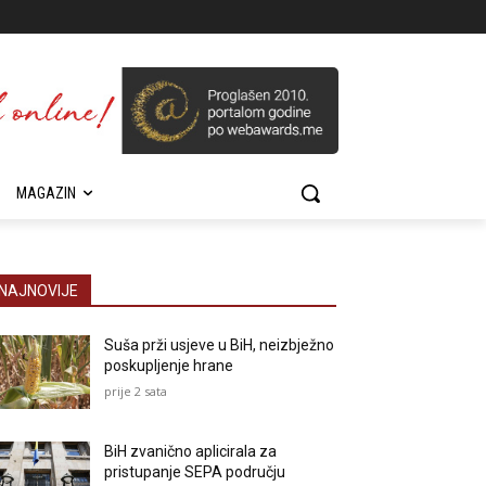
MAGAZIN
NAJNOVIJE
Suša prži usjeve u BiH, neizbježno
poskupljenje hrane
prije 2 sata
BiH zvanično aplicirala za
pristupanje SEPA području