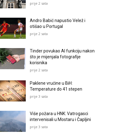
prije 2 sata
Andro Babić napustio Velež i
otišao u Portugal
prije 2 sata
Tinder povukao AI funkciju nakon
što je mijenjala fotografije
korisnika
prije 2 sata
Paklene vrućine u BiH:
Temperature do 41 stepen
prije 3 sata
Više požara u HNK: Vatrogasci
intervenisali u Mostaru i Čapljini
prije 3 sata