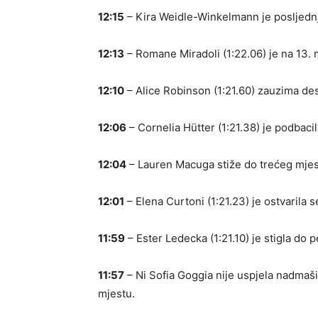
12:15
– Kira Weidle-Winkelmann je posljednj
12:13
– Romane Miradoli (1:22.06) je na 13. 
12:10
– Alice Robinson (1:21.60) zauzima de
12:06
– Cornelia Hütter (1:21.38) je podbaci
12:04
– Lauren Macuga stiže do trećeg mjes
12:01
– Elena Curtoni (1:21.23) je ostvarila 
11:59
– Ester Ledecka (1:21.10) je stigla do p
11:57
– Ni Sofia Goggia nije uspjela nadmaš
mjestu.