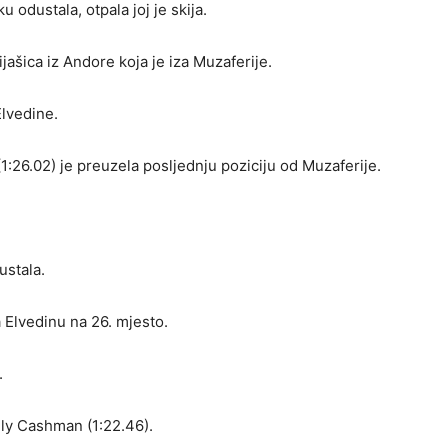
odustala, otpala joj je skija.
ašica iz Andore koja je iza Muzaferije.
Elvedine.
:26.02) je preuzela posljednju poziciju od Muzaferije.
ustala.
a Elvedinu na 26. mjesto.
.
ly Cashman (1:22.46).