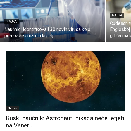
NAUKA
NAUKA
Čudesan tr
Naučnici identifikovali 30 novih virusa koje
Engleskoj 
prenose komarci i krpelji
grlića mat
Nauka
Ruski naučnik: Astronauti nikada neće letjeti
na Veneru