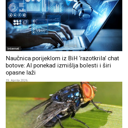
Internet
Naučnica porijeklom iz BiH ‘razotkrila’ chat
botove: AI ponekad izmišlja bolesti i širi
opasne laži
19. Aprila 2026.