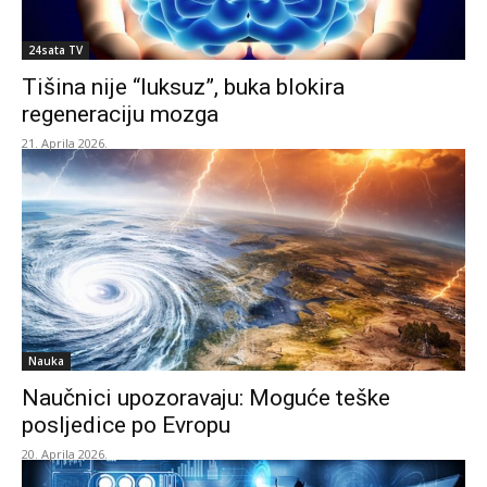
24sata TV
Tišina nije “luksuz”, buka blokira
regeneraciju mozga
21. Aprila 2026.
Nauka
Naučnici upozoravaju: Moguće teške
posljedice po Evropu
20. Aprila 2026.