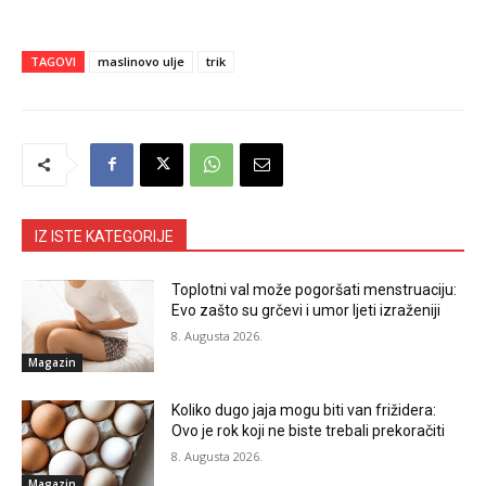
TAGOVI
maslinovo ulje
trik
IZ ISTE KATEGORIJE
Toplotni val može pogoršati menstruaciju:
Evo zašto su grčevi i umor ljeti izraženiji
8. Augusta 2026.
Magazin
Koliko dugo jaja mogu biti van frižidera:
Ovo je rok koji ne biste trebali prekoračiti
8. Augusta 2026.
Magazin