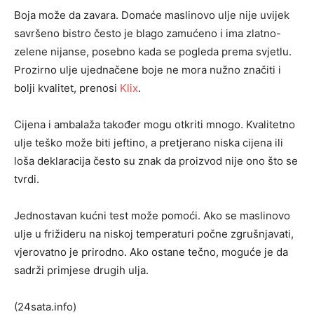
Boja može da zavara. Domaće maslinovo ulje nije uvijek
savršeno bistro često je blago zamućeno i ima zlatno-
zelene nijanse, posebno kada se pogleda prema svjetlu.
Prozirno ulje ujednačene boje ne mora nužno značiti i
bolji kvalitet, prenosi
Klix
.
Cijena i ambalaža također mogu otkriti mnogo. Kvalitetno
ulje teško može biti jeftino, a pretjerano niska cijena ili
loša deklaracija često su znak da proizvod nije ono što se
tvrdi.
Jednostavan kućni test može pomoći. Ako se maslinovo
ulje u frižideru na niskoj temperaturi počne zgrušnjavati,
vjerovatno je prirodno. Ako ostane tečno, moguće je da
sadrži primjese drugih ulja.
(24sata.info)