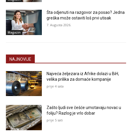
Šta odjenuti na razgovor za posao? Jedna
greška može ostaviti loš prvi utisak
7. Augusta 2026.
Magazin
NAJNOVIJE
Najveća željezara iz Afrike dolazi u BiH,
velika prilika za domaće kompanije
prije 4 sata
Zašto ljudi sve češće umotavaju novac u
foliju? Razlog je vrlo dobar
prije 5 sati