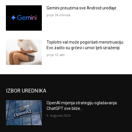
Gemini preuzima sve Android uređaje
prije 36 minuta
Toplotni val može pogoršati menstruaciju:
Evo zašto su grčevi i umor ljeti izraženiji
prije 12 sati
IZBOR UREDNIKA
OpenAI mijenja strategiju oglašavanja:
ChatGPT sve bliže...
9. Augusta 2026.