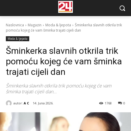
Naslovnica
Magazin
Moda & ljepota
Šminkerka slavnih otkrila trik
pomoću kojeg će vam šminka trajati cijeli dan
Moda & ljepota
Šminkerka slavnih otkrila trik
pomoću kojeg će vam šminka
trajati cijeli dan
Šminkerka slavnih otkrila trik pomoću kojeg će vam
šminka trajati cijeli dan...
autor:
A C
14. Juna 2026.
1768
0