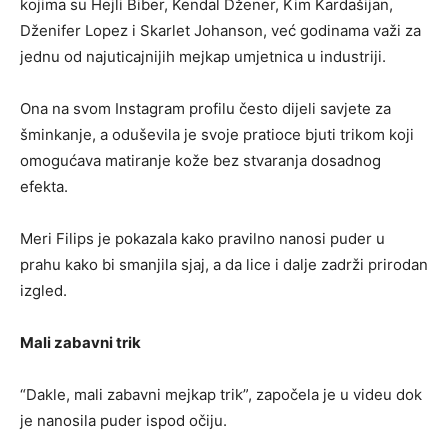
kojima su Hejli Biber, Kendal Džener, Kim Kardašijan,
Dženifer Lopez i Skarlet Johanson, već godinama važi za
jednu od najuticajnijih mejkap umjetnica u industriji.
Ona na svom Instagram profilu često dijeli savjete za
šminkanje, a oduševila je svoje pratioce bjuti trikom koji
omogućava matiranje kože bez stvaranja dosadnog
efekta.
Meri Filips je pokazala kako pravilno nanosi puder u
prahu kako bi smanjila sjaj, a da lice i dalje zadrži prirodan
izgled.
Mali zabavni trik
“Dakle, mali zabavni mejkap trik”, započela je u videu dok
je nanosila puder ispod očiju.