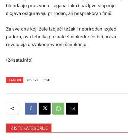
blendanju proizvoda. Lagana ruka i pažljivo stapanje
slojeva osiguravaju prirodan, ali besprekoran finiš.
Za sve one koji žele izbjeći težak i neprirodan izgled
pudera, ova tehnika poznate šminkerke će biti prava
revolucija u svakodnevnom šminkanju.
(24sata.info)
TAGOVI
šminka
trik
IZ ISTE KATEGORIJE