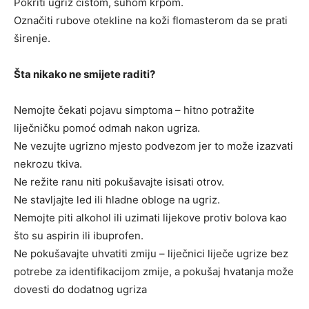
Pokriti ugriz čistom, suhom krpom.
Označiti rubove otekline na koži flomasterom da se prati
širenje.
Šta nikako ne smijete raditi?
Nemojte čekati pojavu simptoma – hitno potražite
liječničku pomoć odmah nakon ugriza.
Ne vezujte ugrizno mjesto podvezom jer to može izazvati
nekrozu tkiva.
Ne režite ranu niti pokušavajte isisati otrov.
Ne stavljajte led ili hladne obloge na ugriz.
Nemojte piti alkohol ili uzimati lijekove protiv bolova kao
što su aspirin ili ibuprofen.
Ne pokušavajte uhvatiti zmiju – liječnici liječe ugrize bez
potrebe za identifikacijom zmije, a pokušaj hvatanja može
dovesti do dodatnog ugriza