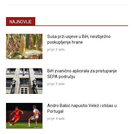
NAJNOVIJE
Suša prži usjeve u BiH, neizbježno
poskupljenje hrane
prije 3 sata
BiH zvanično aplicirala za pristupanje
SEPA području
prije 3 sata
Andro Babić napustio Velež i otišao u
Portugal
prije 4 sata