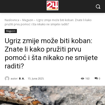
Naslovnica
Magazin
Ugriz zmije može biti koban: Znate li kako
pružiti prvu pomoć i šta nikako ne smijete raditi?
Magazin
Ugriz zmije može biti koban:
Znate li kako pružiti prvu
pomoć i šta nikako ne smijete
raditi?
autor:
B. A.
15. Juna 2025.
163
0