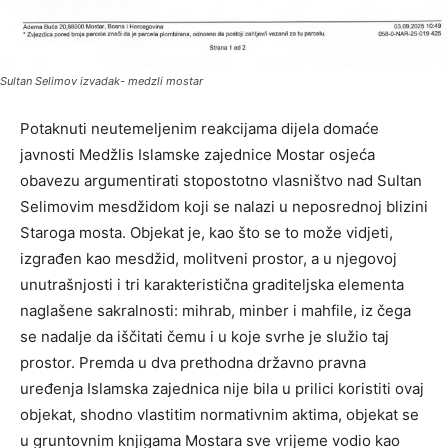
Sultan Selimov izvadak- medzli mostar
Potaknuti neutemeljenim reakcijama dijela domaće
javnosti Medžlis Islamske zajednice Mostar osjeća
obavezu argumentirati stopostotno vlasništvo nad Sultan
Selimovim mesdžidom koji se nalazi u neposrednoj blizini
Staroga mosta. Objekat je, kao što se to može vidjeti,
izgrađen kao mesdžid, molitveni prostor, a u njegovoj
unutrašnjosti i tri karakteristična graditeljska elementa
naglašene sakralnosti: mihrab, minber i mahfile, iz čega
se nadalje da iščitati čemu i u koje svrhe je služio taj
prostor. Premda u dva prethodna državno pravna
uređenja Islamska zajednica nije bila u prilici koristiti ovaj
objekat, shodno vlastitim normativnim aktima, objekat se
u gruntovnim knjigama Mostara sve vrijeme vodio kao