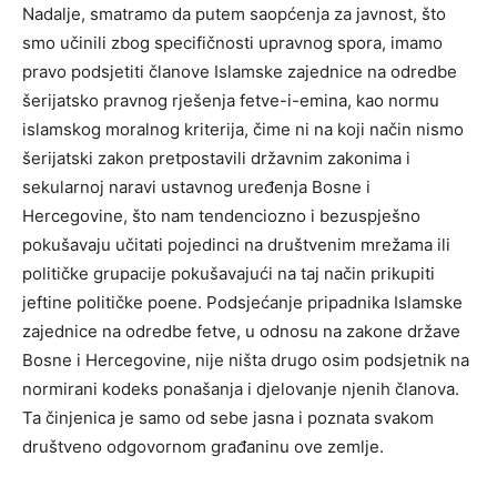
Nadalje, smatramo da putem saopćenja za javnost, što
smo učinili zbog specifičnosti upravnog spora, imamo
pravo podsjetiti članove Islamske zajednice na odredbe
šerijatsko pravnog rješenja fetve-i-emina, kao normu
islamskog moralnog kriterija, čime ni na koji način nismo
šerijatski zakon pretpostavili državnim zakonima i
sekularnoj naravi ustavnog uređenja Bosne i
Hercegovine, što nam tendenciozno i bezuspješno
pokušavaju učitati pojedinci na društvenim mrežama ili
političke grupacije pokušavajući na taj način prikupiti
jeftine političke poene. Podsjećanje pripadnika Islamske
zajednice na odredbe fetve, u odnosu na zakone države
Bosne i Hercegovine, nije ništa drugo osim podsjetnik na
normirani kodeks ponašanja i djelovanje njenih članova.
Ta činjenica je samo od sebe jasna i poznata svakom
društveno odgovornom građaninu ove zemlje.