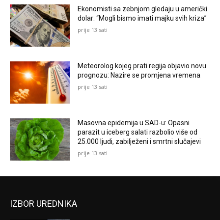
Ekonomisti sa zebnjom gledaju u američki
dolar: “Mogli bismo imati majku svih kriza”
prije 13 sati
Meteorolog kojeg prati regija objavio novu
prognozu: Nazire se promjena vremena
prije 13 sati
Masovna epidemija u SAD-u: Opasni
parazit u iceberg salati razbolio više od
25.000 ljudi, zabilježeni i smrtni slučajevi
prije 13 sati
IZBOR UREDNIKA