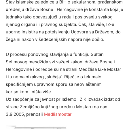
Stav Islamske zajednice u BiH o sekularnom, građanskom
uređenju države Bosne i Hercegovine je konstanta koja je
jednako tako obavezujući u radu i poslovanju svakog
njenog organa ili pravnog subjekta. Čak, šta više, IZ-e
uporno insistira na potpisivanju Ugovora sa Državom, do
čega ni nakon višedecenijskih napora nije došlo.
U procesu ponovnog stavljanja u funkciju Sultan
Selimovog mesdžida svi važeći zakoni države Bosne i
Hercegovine i odredbe su na strani Medžlisa IZ-e Mostar
i tu nema nikakvog „slučaja“. Riječ je o tek malo
specifičnijem upravnom sporu sa neovlaštenim
korisnikom i ništa više.
Uz saopćenje za javnost prilažemo i Z K izvadak izdat od
strane Zemljišno knjižnog ureda u Mostaru na dan
3.9.2005, prenosii
Medlismostar