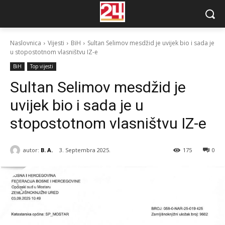
Naslovnica
Vijesti
BiH
Sultan Selimov mesdžid je uvijek bio i sada je
u stopostotnom vlasništvu IZ-e
BiH
Top vijesti
Sultan Selimov mesdžid je
uvijek bio i sada je u
stopostotnom vlasništvu IZ-e
autor:
B. A.
3. Septembra 2025.
175
0