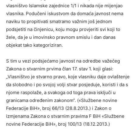
vlasništvo Islamske zajednice 1/1 i nikada nije mijenjao
vlasnika. Podučeni iskustvom da domaća javnost nema
naviku to propitivati smatramo važnim još jednom
podsjetiti na činjenicu, koju mogu provjeriti svi koji to
žele, da je u imovinsko pravnom smislu i dan danas
objekat tako kategoriziran.
S tim u vezi podsjećamo javnost na odredbe važećeg
Zakona o stvarnim prvima član 17. stav 1. koji glasi:
„Vlasništvo je stvarno pravo, koje vlasniku daje ovlaštenje
da slobodno i po svojoj volji stvar posjeduje, koristi i da s
njome raspolaže, a svakoga od toga prava isključi u
granicama određenim zakonom“. («Službene novine
Federacije BiH», broj 66/13 (28.8.2013.) i Zakon o
izmjenama Zakona o stvarnim pravima F BiH «Službene
novine Federacije BiH», broj 100/13 (18.12.2013.)