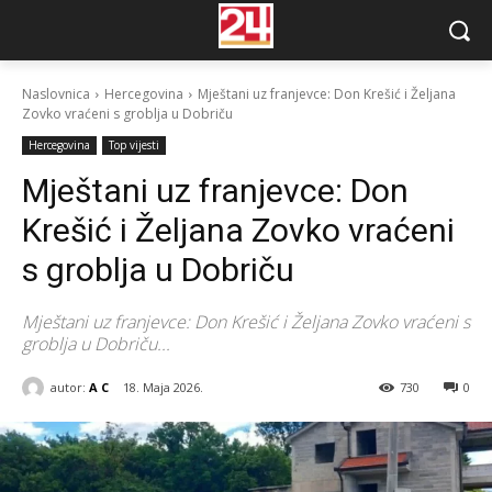
Naslovnica
Hercegovina
Mještani uz franjevce: Don Krešić i Željana
Zovko vraćeni s groblja u Dobriču
Hercegovina
Top vijesti
Mještani uz franjevce: Don
Krešić i Željana Zovko vraćeni
s groblja u Dobriču
Mještani uz franjevce: Don Krešić i Željana Zovko vraćeni s
groblja u Dobriču...
autor:
A C
18. Maja 2026.
730
0