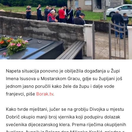
Napeta situacija ponovno je obilježila događanja u Župi
Imena Isusova u Mostarskom Gracu, gdje su župljani još
jednom jasno poručili kako žele da župu i dalje vode
franjevci, piše
Borak.tv
.
Kako tvrde mještani, jučer se na groblju Divojka u mjestu
Dobrič okupio manji broj vjernika koji podupiru dolazak
svećenika dijecezanskog klera. Prema riječima okupljenih