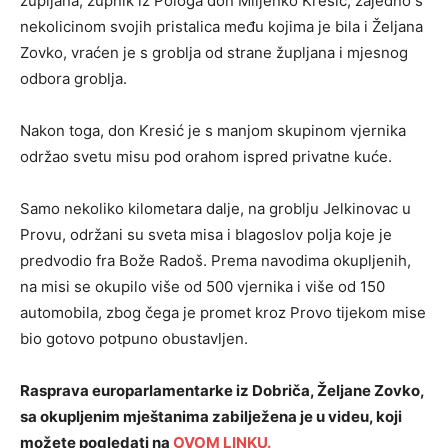
župljana, župnik iz Pologa don Miljenko Krešić, zajedno s
nekolicinom svojih pristalica među kojima je bila i Željana
Zovko, vraćen je s groblja od strane župljana i mjesnog
odbora groblja.
Nakon toga, don Kresić je s manjom skupinom vjernika
održao svetu misu pod orahom ispred privatne kuće.
Samo nekoliko kilometara dalje, na groblju Jelkinovac u
Provu, održani su sveta misa i blagoslov polja koje je
predvodio fra Bože Radoš. Prema navodima okupljenih,
na misi se okupilo više od 500 vjernika i više od 150
automobila, zbog čega je promet kroz Provo tijekom mise
bio gotovo potpuno obustavljen.
Rasprava europarlamentarke iz Dobriča, Željane Zovko,
sa okupljenim mještanima zabilježena je u videu, koji
možete pogledati na
OVOM LINKU
.