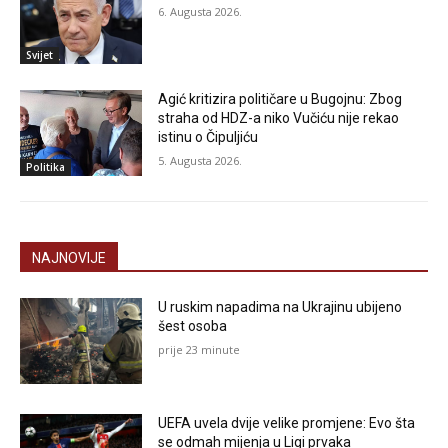
6. Augusta 2026.
Svijet
Agić kritizira političare u Bugojnu: Zbog
straha od HDZ-a niko Vučiću nije rekao
istinu o Čipuljiću
5. Augusta 2026.
Politika
NAJNOVIJE
U ruskim napadima na Ukrajinu ubijeno
šest osoba
prije 23 minute
UEFA uvela dvije velike promjene: Evo šta
se odmah mijenja u Ligi prvaka