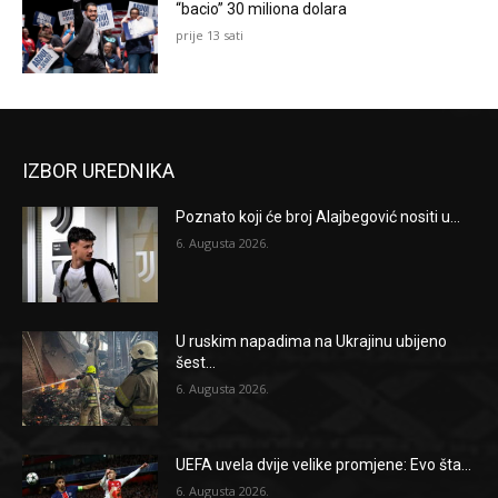
“bacio” 30 miliona dolara
prije 13 sati
IZBOR UREDNIKA
Poznato koji će broj Alajbegović nositi u...
6. Augusta 2026.
U ruskim napadima na Ukrajinu ubijeno
šest...
6. Augusta 2026.
UEFA uvela dvije velike promjene: Evo šta...
6. Augusta 2026.