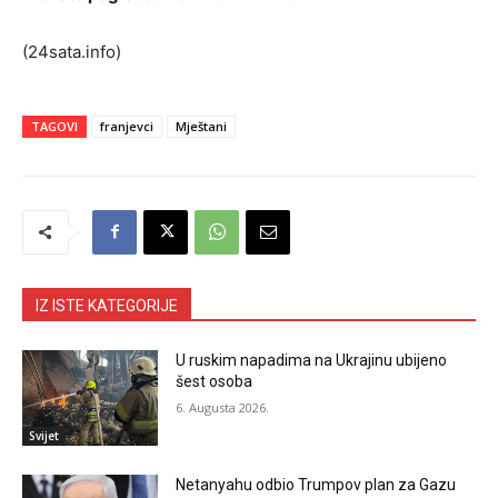
(24sata.info)
TAGOVI
franjevci
Mještani
IZ ISTE KATEGORIJE
U ruskim napadima na Ukrajinu ubijeno
šest osoba
6. Augusta 2026.
Svijet
Netanyahu odbio Trumpov plan za Gazu