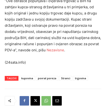
“Ove obrasce popunjava i ovjerava trgovac u BiH na
zahtjev kupca-stranog državljanina u tri primjerka, od
kojih original i jednu kopiju trgovac daje kupcu, a drugu
kopiju zadržava u svojoj dokumentaciji. Kupac strani
državljanin, koji ostvaruje pravo na povrat poreza na
dodatu vrijednost, obavezan je pri napuštanju carinskog
područja BiH, dati carinskoj službi na uvid kupljena dobra,
originalne račune i popunjen i ovjeren obrazac za povrat
PDV-a”, navode oni, pišu
Nezavisne
.
(24sata.info)
TAGOVI
kupovina
povrat poreza
Stranci
trgovina