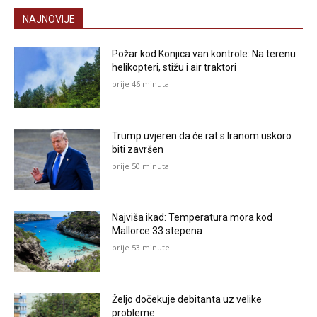
NAJNOVIJE
Požar kod Konjica van kontrole: Na terenu
helikopteri, stižu i air traktori
prije 46 minuta
Trump uvjeren da će rat s Iranom uskoro
biti završen
prije 50 minuta
Najviša ikad: Temperatura mora kod
Mallorce 33 stepena
prije 53 minute
Željo dočekuje debitanta uz velike
probleme