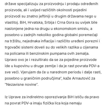
države specijalizuju za proizvodnju i prodaju određenih
proizvoda, ali i usljed različitih okolnosti pojedini
proizvodi su znatno jeftiniji u drugim državama nego u
vlastitoj. BiH, Hrvatska, Srbija i Crna Gora su uvijek bile
naslonjene jedna na drugu u ekonomskom smislu, a
posebno u zadnjih nekoliko godina globalni poremećaji
na tržištu, nejednaka inflacija i različito uređeni porezni i
trgovački sistemi doveli su do velikih razlika u cijenama
na policama ili benzinskim pumpama ovih zemalja.
Upravo ovo je i rezultiralo da se za pojedine proizvode
ide u kupovinu u druge zemlje i da je rast povrata PDV-a
sve veći. Vjerujem da će u narednom periodu i dalje rasti,
posebno u graničnim područjima”, kaže Arnautović za
“Nezavisne novine”.
Iz Uprave za indirektno oporezivanje BiH ističu da pravo
na povrat PDV-a imaju fizička lica koja nemaju