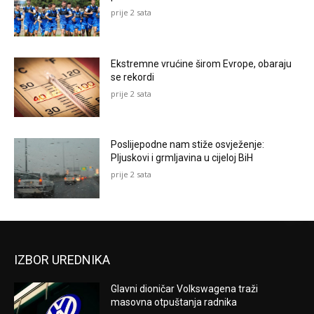
prije 2 sata
Ekstremne vrućine širom Evrope, obaraju
se rekordi
prije 2 sata
Poslijepodne nam stiže osvježenje:
Pljuskovi i grmljavina u cijeloj BiH
prije 2 sata
IZBOR UREDNIKA
Glavni dioničar Volkswagena traži
masovna otpuštanja radnika