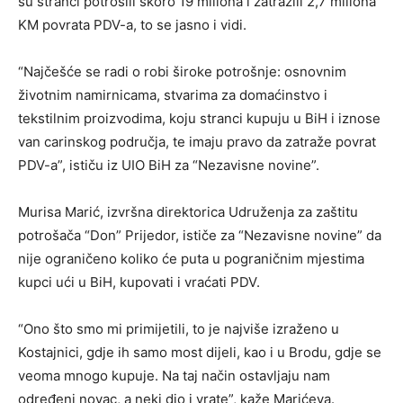
su stranci potrošili skoro 19 miliona i zatražili 2,7 miliona
KM povrata PDV-a, to se jasno i vidi.
“Najčešće se radi o robi široke potrošnje: osnovnim
životnim namirnicama, stvarima za domaćinstvo i
tekstilnim proizvodima, koju stranci kupuju u BiH i iznose
van carinskog područja, te imaju pravo da zatraže povrat
PDV-a”, ističu iz UIO BiH za “Nezavisne novine”.
Murisa Marić, izvršna direktorica Udruženja za zaštitu
potrošača “Don” Prijedor, ističe za “Nezavisne novine” da
nije ograničeno koliko će puta u pograničnim mjestima
kupci ući u BiH, kupovati i vraćati PDV.
“Ono što smo mi primijetili, to je najviše izraženo u
Kostajnici, gdje ih samo most dijeli, kao i u Brodu, gdje se
veoma mnogo kupuje. Na taj način ostavljaju nam
određeni novac, a neki dio i vrate”, kaže Marićeva.