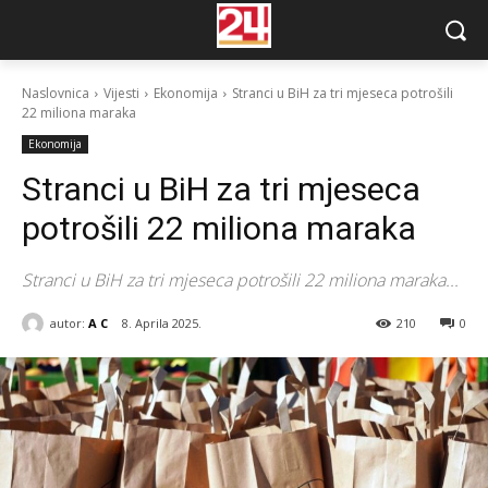
Naslovnica
Vijesti
Ekonomija
Stranci u BiH za tri mjeseca potrošili
22 miliona maraka
Ekonomija
Stranci u BiH za tri mjeseca
potrošili 22 miliona maraka
Stranci u BiH za tri mjeseca potrošili 22 miliona maraka...
autor:
A C
8. Aprila 2025.
210
0