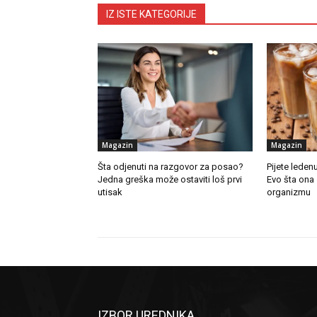
IZ ISTE KATEGORIJE
Magazin
Magazin
Šta odjenuti na razgovor za posao?
Pijete leden
Jedna greška može ostaviti loš prvi
Evo šta ona
utisak
organizmu
IZBOR UREDNIKA