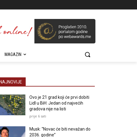
MAGAZIN
NAJNOVIJE
Ovo je 21 grad koji će prvi dobiti
Lidl u BiH: Jedan od najvećih
gradova nije na listi
prije 6 sati
Musk: “Novac će biti nevažan do
2036. godine”