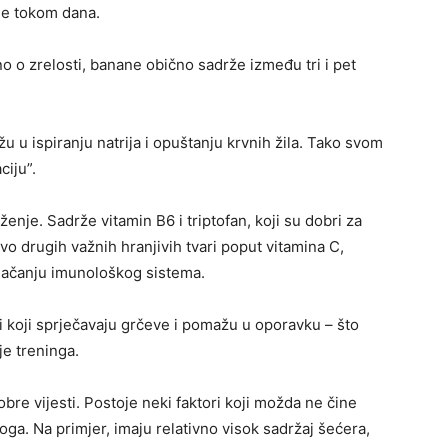
je tokom dana.
o o zrelosti, banane obično sadrže između tri i pet
 u ispiranju natrija i opuštanju krvnih žila. Tako svom
ciju”.
enje. Sadrže vitamin B6 i triptofan, koji su dobri za
o drugih važnih hranjivih tvari poput vitamina C,
 jačanju imunološkog sistema.
ti koji sprječavaju grčeve i pomažu u oporavku – što
je treninga.
obre vijesti. Postoje neki faktori koji možda ne čine
ga. Na primjer, imaju relativno visok sadržaj šećera,