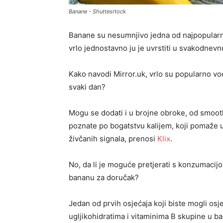
Banane - Shuttesrtock
Banane su nesumnjivo jedna od najpopularnij
vrlo jednostavno ju je uvrstiti u svakodnevn
Kako navodi Mirror.uk, vrlo su popularno voć
svaki dan?
Mogu se dodati i u brojne obroke, od smooth
poznate po bogatstvu kalijem, koji pomaže u 
živčanih signala, prenosi
Klix
.
No, da li je moguće pretjerati s konzumacij
bananu za doručak?
Jedan od prvih osjećaja koji biste mogli osje
ugljikohidratima i vitaminima B skupine u b