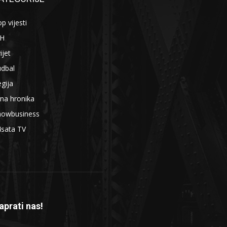
p vijesti
iH
ijet
udbal
gija
na hronika
howbusiness
4sata TV
aprati nas!