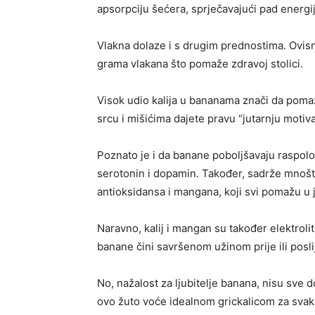
apsorpciju šećera, sprječavajući pad energi
Vlakna dolaze i s drugim prednostima. Ovisn
grama vlakana što pomaže zdravoj stolici.
Visok udio kalija u bananama znači da pomažu
srcu i mišićima dajete pravu “jutarnju motiva
Poznato je i da banane poboljšavaju raspolož
serotonin i dopamin. Također, sadrže mnoštv
antioksidansa i mangana, koji svi pomažu u
Naravno, kalij i mangan su također elektroli
banane čini savršenom užinom prije ili posli
No, nažalost za ljubitelje banana, nisu sve d
ovo žuto voće idealnom grickalicom za svako