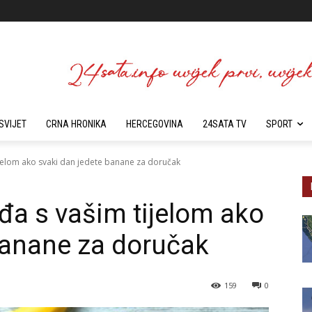
SVIJET
CRNA HRONIKA
HERCEGOVINA
24SATA TV
SPORT
ijelom ako svaki dan jedete banane za doručak
đa s vašim tijelom ako
banane za doručak
159
0