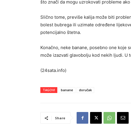
što znači da mogu uzrokovati probleme ako
Slično tome, previše kalija može biti probl
bolest bubrega ili uzimate određene lijekove
potencijalno štetna.
Konačno, neke banane, posebno one koje su v
može izazvati glavobolju kod nekih ljudi. U 
(24sata.info)
TAGOVI
banane
doručak
Share