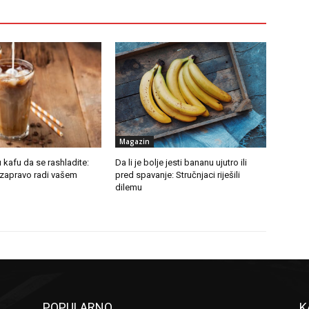
Magazin
u kafu da se rashladite:
Da li je bolje jesti bananu ujutro ili
 zapravo radi vašem
pred spavanje: Stručnjaci riješili
dilemu
POPULARNO
K