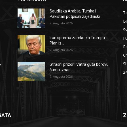
Saudijska Arabija, Turska i
To
Pakistan potpisali zajednički...
B
7. Augusta 2026.
Sv
F
Iran sprema zamku za Trumpa:
Plan iz...
Re
7. Augusta 2026.
Cr
S
o
Strašni prizori: Vatra guta borovu
šumu iznad...
2
7. Augusta 2026.
SATA
Z