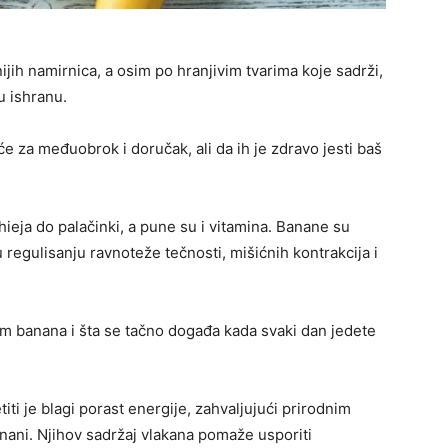
ih namirnica, a osim po hranjivim tvarima koje sadrži,
u ishranu.
e za međuobrok i doručak, ali da ih je zdravo jesti baš
ieja do palačinki, a pune su i vitamina. Banane su
regulisanju ravnoteže tečnosti, mišićnih kontrakcija i
om banana i šta se tačno događa kada svaki dan jedete
titi je blagi porast energije, zahvaljujući prirodnim
anani. Njihov sadržaj vlakana pomaže usporiti