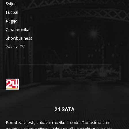
Svijet
Fudbal
Regija
Crna hronika
Showbusiness
24sata TV
24 SATA
Portal za vijesti, zabavu, muziku i modu. Donosimo vam
najnovije udarne vijesti i video sadržaje direktno iz svijeta