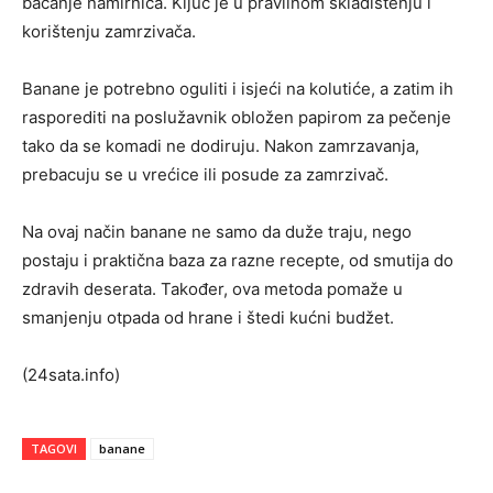
bacanje namirnica. Ključ je u pravilnom skladištenju i
korištenju zamrzivača.
Banane je potrebno oguliti i isjeći na kolutiće, a zatim ih
rasporediti na poslužavnik obložen papirom za pečenje
tako da se komadi ne dodiruju. Nakon zamrzavanja,
prebacuju se u vrećice ili posude za zamrzivač.
Na ovaj način banane ne samo da duže traju, nego
postaju i praktična baza za razne recepte, od smutija do
zdravih deserata. Također, ova metoda pomaže u
smanjenju otpada od hrane i štedi kućni budžet.
(24sata.info)
TAGOVI
banane