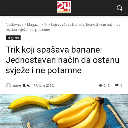
Naslovnica
Magazin
Trik koji spašava banane: Jednostavan način da
ostanu svježe i ne potamne
Magazin
Trik koji spašava banane:
Jednostavan način da ostanu
svježe i ne potamne
autor:
B. A.
17. Juna 2026.
246
0