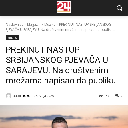
Naslovnica
Magazin
Muzika
PREKINUT NASTUP SRBIJANSKOG
PJEVAČA U SARAJEVU: Na društvenim mrežama napisao da publiku...
Muzika
PREKINUT NASTUP
SRBIJANSKOG PJEVAČA U
SARAJEVU: Na društvenim
mrežama napisao da publiku…
autor:
B. A.
26. Maja 2025.
137
0