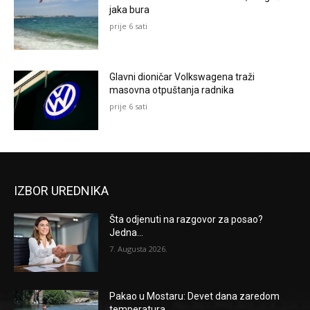
jaka bura
prije 6 sati
Glavni dioničar Volkswagena traži
masovna otpuštanja radnika
prije 6 sati
IZBOR UREDNIKA
Šta odjenuti na razgovor za posao?
Jedna...
7. Augusta 2026.
Pakao u Mostaru: Devet dana zaredom
temperatura...