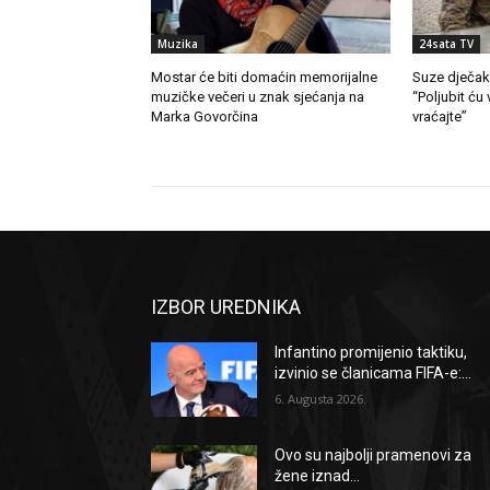
Muzika
24sata TV
Mostar će biti domaćin memorijalne
Suze dječak
muzičke večeri u znak sjećanja na
“Poljubit ć
Marka Govorčina
vraćajte”
IZBOR UREDNIKA
Infantino promijenio taktiku,
izvinio se članicama FIFA-e:...
6. Augusta 2026.
Ovo su najbolji pramenovi za
žene iznad...