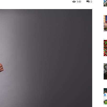
949
0