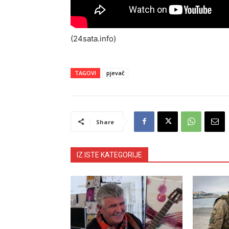
(24sata.info)
TAGOVI
pjevač
Share
IZ ISTE KATEGORIJE