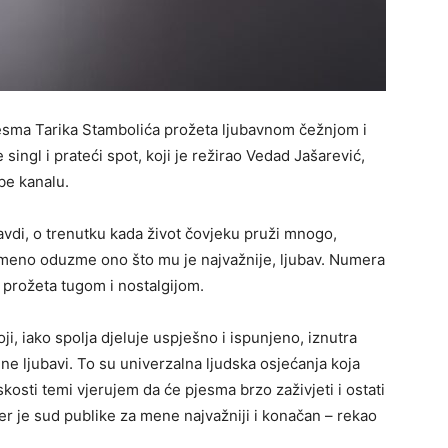
pjesma Tarika Stambolića prožeta ljubavnom čežnjom i
ingl i prateći spot, koji je režirao Vedad Jašarević,
be kanalu.
ravdi, o trenutku kada život čovjeku pruži mnogo,
remeno oduzme ono što mu je najvažnije, ljubav. Numera
i prožeta tugom i nostalgijom.
oji, iako spolja djeluje uspješno i ispunjeno, iznutra
ne ljubavi. To su univerzalna ljudska osjećanja koja
kosti temi vjerujem da će pjesma brzo zaživjeti i ostati
er je sud publike za mene najvažniji i konačan – rekao