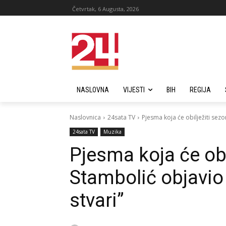
Četvrtak, 6 Augusta, 2026
NASLOVNA
VIJESTI
BIH
REGIJA
Naslovnica
24sata TV
Pjesma koja će obilježiti sezo
24sata TV
Muzika
Pjesma koja će obi
Stambolić objavio 
stvari”