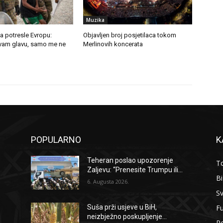
Muzika
a potresle Evropu:
Objavljen broj posjetilaca tokom
u vam glavu, samo me ne
Merlinovih koncerata
POPULARNO
K
Teheran poslao upozorenje
To
Zaljevu: “Prenesite Trumpu ili...
B
6. Augusta 2026.
Sv
F
Suša prži usjeve u BiH,
neizbježno poskupljenje...
Re