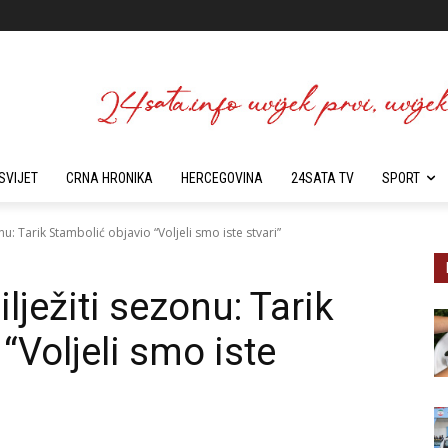
SVIJET
CRNA HRONIKA
HERCEGOVINA
24SATA TV
SPORT
nu: Tarik Stambolić objavio “Voljeli smo iste stvari”
lježiti sezonu: Tarik
“Voljeli smo iste