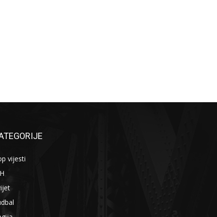
ATEGORIJE
p vijesti
iH
ijet
udbal
gija