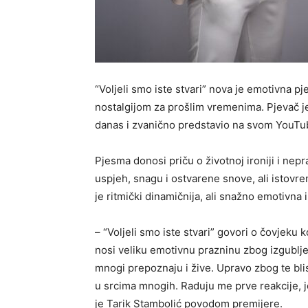
“Voljeli smo iste stvari” nova je emotivna 
nostalgijom za prošlim vremenima. Pjevač je s
danas i zvanično predstavio na svom YouTu
Pjesma donosi priču o životnoj ironiji i nep
uspjeh, snagu i ostvarene snove, ali istov
je ritmički dinamičnija, ali snažno emotivna 
– “Voljeli smo iste stvari” govori o čovjeku k
nosi veliku emotivnu prazninu zbog izgublje
mnogi prepoznaju i žive. Upravo zbog te blis
u srcima mnogih. Raduju me prve reakcije, j
je Tarik Stambolić povodom premijere.