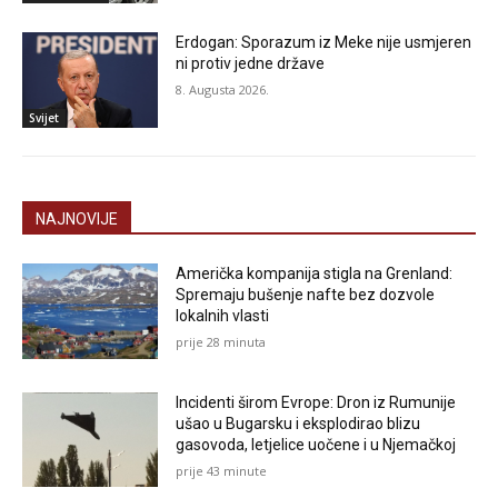
Erdogan: Sporazum iz Meke nije usmjeren
ni protiv jedne države
8. Augusta 2026.
Svijet
NAJNOVIJE
Američka kompanija stigla na Grenland:
Spremaju bušenje nafte bez dozvole
lokalnih vlasti
prije 28 minuta
Incidenti širom Evrope: Dron iz Rumunije
ušao u Bugarsku i eksplodirao blizu
gasovoda, letjelice uočene i u Njemačkoj
prije 43 minute