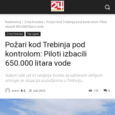
Naslovnica
Crna hronika
Požari kod Trebinja pod kontrolom: Piloti
izbacili 650.000 litara vode
Crna hronika
Top vijesti
Požari kod Trebinja pod
kontrolom: Piloti izbacili
650.000 litara vode
Nakon više od tri nedjelje borbe sa vatrenom stihijom
smiruje se situacija sa požarima u Trebinju.
autor:
A C
28. Jula 2025.
176
0