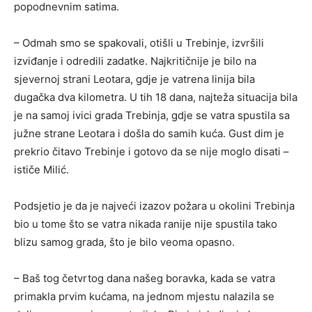
popodnevnim satima.
– Odmah smo se spakovali, otišli u Trebinje, izvršili
izviđanje i odredili zadatke. Najkritičnije je bilo na
sjevernoj strani Leotara, gdje je vatrena linija bila
dugačka dva kilometra. U tih 18 dana, najteža situacija bila
je na samoj ivici grada Trebinja, gdje se vatra spustila sa
južne strane Leotara i došla do samih kuća. Gust dim je
prekrio čitavo Trebinje i gotovo da se nije moglo disati –
ističe Milić.
Podsjetio je da je najveći izazov požara u okolini Trebinja
bio u tome što se vatra nikada ranije nije spustila tako
blizu samog grada, što je bilo veoma opasno.
– Baš tog četvrtog dana našeg boravka, kada se vatra
primakla prvim kućama, na jednom mjestu nalazila se