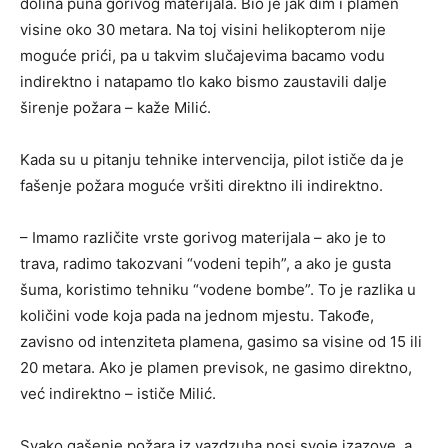
dolina puna gorivog materijala. Bio je jak dim i plamen
visine oko 30 metara. Na toj visini helikopterom nije
moguće prići, pa u takvim slučajevima bacamo vodu
indirektno i natapamo tlo kako bismo zaustavili dalje
širenje požara – kaže Milić.
Kada su u pitanju tehnike intervencija, pilot ističe da je
fašenje požara moguće vršiti direktno ili indirektno.
– Imamo različite vrste gorivog materijala – ako je to
trava, radimo takozvani “vodeni tepih”, a ako je gusta
šuma, koristimo tehniku “vodene bombe”. To je razlika u
količini vode koja pada na jednom mjestu. Takođe,
zavisno od intenziteta plamena, gasimo sa visine od 15 ili
20 metara. Ako je plamen previsok, ne gasimo direktno,
već indirektno – ističe Milić.
Svako gašenje požara iz vazdzuha nosi svoje izazove, a