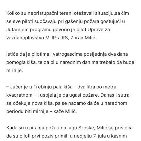
Koliko su nepristupačni tereni otežavali situaciju,sa čim
se sve piloti suočavaju pri gašenju požara gostujući u
Јutarnjem programu govorio je pilot Uprave za
vazduhoplovstvo MUP-a RS, Zoran Milić.
Ističe da je pilotima i vatrogascima posljednja dva dana
pomogla kiša, te da bi u narednim danima trebalo da bude
mirnije.
– Јučer je u Trebinju pala kiša – dva litra po metru
kvadratnom – i uspjela je da ugasi požare. Danas i sutra
se očekuje nova kiša, pa se nadamo da će u narednom
periodu biti mirnije – kaže Milić.
Kada su u pitanju požari na jugu Srpske, Milić se prisjeća
da su piloti prvi poziv primili u nedjelju 7. jula u kasnim