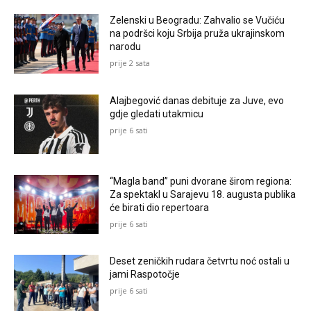
Zelenski u Beogradu: Zahvalio se Vučiću
na podršci koju Srbija pruža ukrajinskom
narodu
prije 2 sata
Alajbegović danas debituje za Juve, evo
gdje gledati utakmicu
prije 6 sati
“Magla band” puni dvorane širom regiona:
Za spektakl u Sarajevu 18. augusta publika
će birati dio repertoara
prije 6 sati
Deset zeničkih rudara četvrtu noć ostali u
jami Raspotočje
prije 6 sati