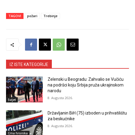
TAGOVI
požari
Trebinje
IZ ISTE KATEGORIJE
Zelenski u Beogradu: Zahvalio se Vučiću
na podršci koju Srbija pruža ukrajinskom
narodu
8. Augusta 2026.
Svijet
Državljanin BiH (75) izboden u prihvatilištu
za beskućnike
8. Augusta 2026.
Crna hronika