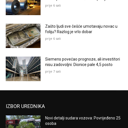
prije 6 sati
Zašto ljudi sve češće umotavaju novac u
foliju? Razlog je vrlo dobar
prije 6 sati
Siemens povećao prognoze, ali investitori
nisu zadovoljni: Dionice pale 4,5 posto
prije 7 sati
IZBOR UREDNIKA
Novi detalji sudara vozova: Povrijeđeno 25
osoba