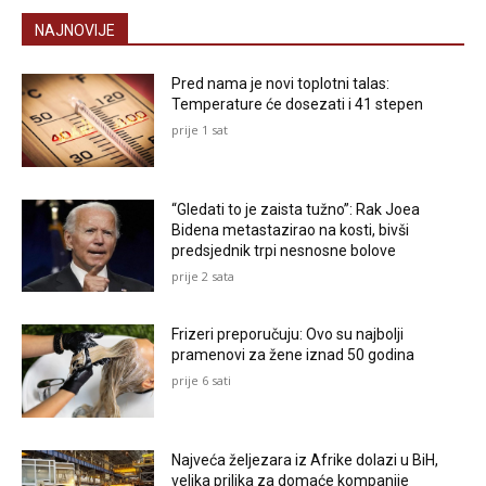
NAJNOVIJE
Pred nama je novi toplotni talas:
Temperature će dosezati i 41 stepen
prije 1 sat
“Gledati to je zaista tužno”: Rak Joea
Bidena metastazirao na kosti, bivši
predsjednik trpi nesnosne bolove
prije 2 sata
Frizeri preporučuju: Ovo su najbolji
pramenovi za žene iznad 50 godina
prije 6 sati
Najveća željezara iz Afrike dolazi u BiH,
velika prilika za domaće kompanije