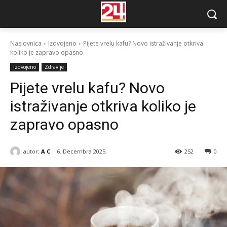
Naslovnica
Izdvojeno
Pijete vrelu kafu? Novo istraživanje otkriva
koliko je zapravo opasno
Izdvojeno
Zdravlje
Pijete vrelu kafu? Novo
istraživanje otkriva koliko je
zapravo opasno
autor:
A C
6. Decembra 2025.
252
0