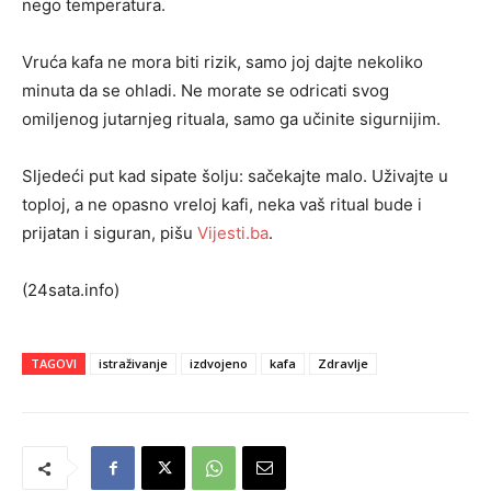
nego temperatura.
Vruća kafa ne mora biti rizik, samo joj dajte nekoliko
minuta da se ohladi. Ne morate se odricati svog
omiljenog jutarnjeg rituala, samo ga učinite sigurnijim.
Sljedeći put kad sipate šolju: sačekajte malo. Uživajte u
toploj, a ne opasno vreloj kafi, neka vaš ritual bude i
prijatan i siguran, pišu
Vijesti.ba
.
(24sata.info)
TAGOVI
istraživanje
izdvojeno
kafa
Zdravlje