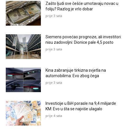
Zašto ljudi sve češće umotavaju novac u
foliju? Razlog je vrlo dobar
prije 3 sata
Siemens povećao prognoze, ali investitori
nisu zadovoljni: Dionice pale 4,5 posto
prije 3 sata
Kina zabranjuje tirkizna svjetla na
automobilima: Evo zbog čega
prije 3 sata
Investicije u BiH porasle na 9,4 milijarde
KM: Evo u šta se najviše ulagalo
prije 4 sata