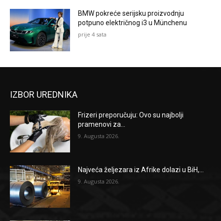
BMW pokreće serijsku proizvodnju
potpuno električnog i3 u Münchenu
prije 4 sata
IZBOR UREDNIKA
Frizeri preporučuju: Ovo su najbolji
pramenovi za...
9. Augusta 2026.
Najveća željezara iz Afrike dolazi u BiH,...
9. Augusta 2026.