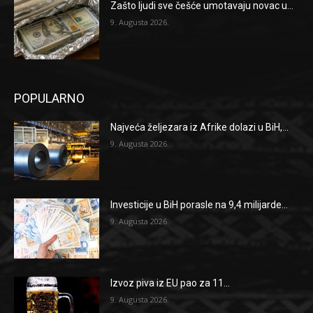
Zašto ljudi sve češće umotavaju novac u...
9. Augusta 2026.
POPULARNO
Najveća željezara iz Afrike dolazi u BiH,...
9. Augusta 2026.
Investicije u BiH porasle na 9,4 milijarde...
9. Augusta 2026.
Izvoz piva iz EU pao za 11...
9. Augusta 2026.