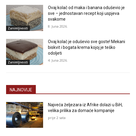
Ovaj kolač od maka i banana oduševio je
sve – jednostavan recept koji uspjeva
svakome
8. Juna 2026.
Zanimljivosti
Ovaj kolač je oduševio sve goste! Mekani
biskvit i bogata krema kojoj je teško
odoljeti
4. Juna 2026.
Zanimljivosti
NAJNOVIJE
Najveća željezara iz Afrike dolazi u BiH,
velika prilika za domaće kompanije
prije 2 sata