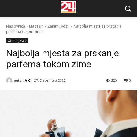
Naslovnica
Magazin
Zanimljivosti
Najbolja mjesta za prskanje
parfema tokom zime
Zanimljivosti
Najbolja mjesta za prskanje
parfema tokom zime
autor:
A C
27. Decembra 2025.
220
0