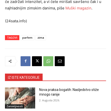
će zadržati intenzitet, a vi ćete mirišati savršeno čak i u
najhladnijim zimskim danima, piše
Muški magazin
.
(24sata.info)
TAGOVI
parfem
zima
IZ ISTE KATEGORIJE
Nova praksa bogatih: Nasljedstvo stiže
mnogo ranije
2. Augusta 2026.
Zanimljivosti