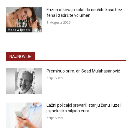
Frizeri otkrivaju kako da osušite kosu bez
fena i zadržite volumen
1. Augusta 2026.
Moda & ljepota
NAJNOVIJE
Preminuo prim. dr. Sead Mulahasanović
prije 5 sati
Lažni policajci prevarili stariju ženu i uzeli
joj nekoliko hiljada eura
prije 5 sati