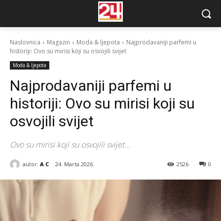
Naslovnica
Magazin
Moda & ljepota
Najprodavaniji parfemi u
historiji: Ovo su mirisi koji su osvojili svijet
Moda & ljepota
Najprodavaniji parfemi u
historiji: Ovo su mirisi koji su
osvojili svijet
Ovo su mirisi koji su osvojili svijet...
autor:
A C
24. Marta 2026.
2526
0