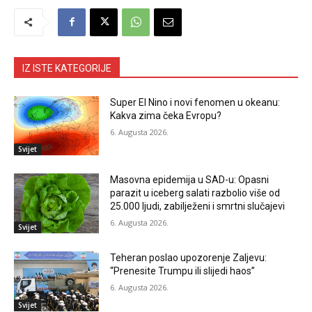
IZ ISTE KATEGORIJE
Super El Nino i novi fenomen u okeanu:
Kakva zima čeka Evropu?
6. Augusta 2026.
Svijet
Masovna epidemija u SAD-u: Opasni
parazit u iceberg salati razbolio više od
25.000 ljudi, zabilježeni i smrtni slučajevi
6. Augusta 2026.
Svijet
Teheran poslao upozorenje Zaljevu:
“Prenesite Trumpu ili slijedi haos”
6. Augusta 2026.
Svijet