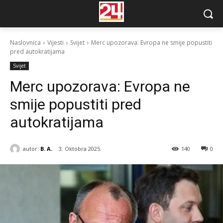
Naslovnica
Vijesti
Svijet
Merc upozorava: Evropa ne smije popustiti
pred autokratijama
Svijet
Merc upozorava: Evropa ne
smije popustiti pred
autokratijama
autor:
B. A.
3. Oktobra 2025.
140
0