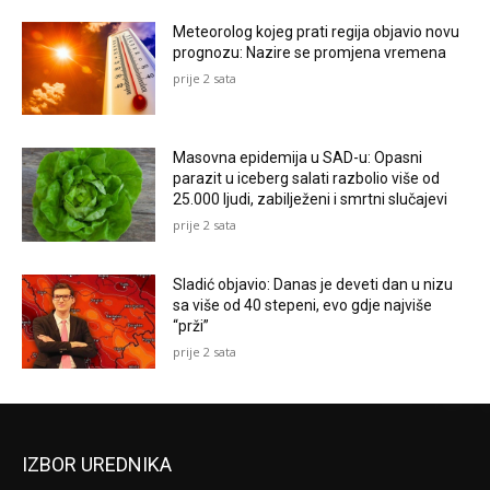
Meteorolog kojeg prati regija objavio novu
prognozu: Nazire se promjena vremena
prije 2 sata
Masovna epidemija u SAD-u: Opasni
parazit u iceberg salati razbolio više od
25.000 ljudi, zabilježeni i smrtni slučajevi
prije 2 sata
Sladić objavio: Danas je deveti dan u nizu
sa više od 40 stepeni, evo gdje najviše
“prži”
prije 2 sata
IZBOR UREDNIKA