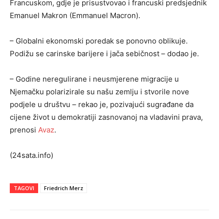
Francuskom, gdje je prisustvovao i francuski predsjednik
Emanuel Makron (Emmanuel Macron).
– Globalni ekonomski poredak se ponovno oblikuje.
Podižu se carinske barijere i jača sebičnost – dodao je.
– Godine neregulirane i neusmjerene migracije u
Njemačku polarizirale su našu zemlju i stvorile nove
podjele u društvu – rekao je, pozivajući sugrađane da
cijene život u demokratiji zasnovanoj na vladavini prava,
prenosi
Avaz
.
(24sata.info)
TAGOVI
Friedrich Merz