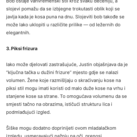
Bob ostaje vanvremenski stil kroz svaku deceniju, a
slojevi pomažu da se izbjegne trokutasti oblik koji se
javlja kada je kosa puna na dnu. Slojeviti bob takođe se
može lako uklopiti u različite prilike — od ležernih do
elegantnih.
3. Piksi frizura
Iako može djelovati zastrašujuće, Justin objašnjava da je
“ključna tačka u dužini frizure” mjesto gdje se nalazi
volumen. Žene koje razmišljaju o skraćivanju kose na
piksi stil mogu imati koristi od malo duže kose na vrhu i
stanjene kose sa strane. To omogućava volumenu da se
smjesti tačno na obrazima, ističući strukturu lica i
podmlađujući izgled.
Šiške mogu dodatno doprinijeti ovom mladalačkom
izgledu, usmeravajući pažnju na oči, prenosi