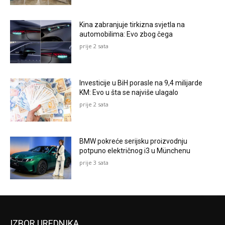
Kina zabranjuje tirkizna svjetla na
automobilima: Evo zbog čega
prije 2 sata
Investicije u BiH porasle na 9,4 milijarde
KM: Evo u šta se najviše ulagalo
prije 2 sata
BMW pokreće serijsku proizvodnju
potpuno električnog i3 u Münchenu
prije 3 sata
IZBOR UREDNIKA