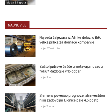
Moda & ljepota
NAJNOVIJE
Najveća željezara iz Afrike dolazi u BiH,
velika prilika za domaće kompanije
prije 57 minuta
Zašto ljudi sve češće umotavaju novac u
foliju? Razlog je vrlo dobar
prije 1 sat
Siemens povećao prognoze, ali investitori
nisu zadovoljni: Dionice pale 4,5 posto
prije 2 sata