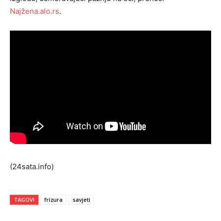
Najžena.alo.rs
.
(24sata.info)
TAGOVI
frizura
savjeti