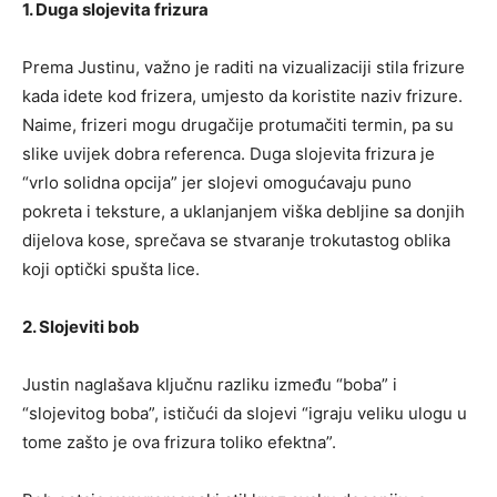
1. Duga slojevita frizura
Prema Justinu, važno je raditi na vizualizaciji stila frizure
kada idete kod frizera, umjesto da koristite naziv frizure.
Naime, frizeri mogu drugačije protumačiti termin, pa su
slike uvijek dobra referenca. Duga slojevita frizura je
“vrlo solidna opcija” jer slojevi omogućavaju puno
pokreta i teksture, a uklanjanjem viška debljine sa donjih
dijelova kose, sprečava se stvaranje trokutastog oblika
koji optički spušta lice.
2. Slojeviti bob
Justin naglašava ključnu razliku između “boba” i
“slojevitog boba”, ističući da slojevi “igraju veliku ulogu u
tome zašto je ova frizura toliko efektna”.