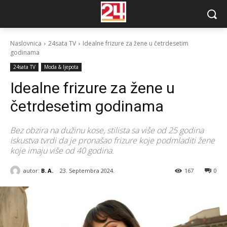
Naslovnica
24sata TV
Idealne frizure za žene u četrdesetim
godinama
24sata TV
Moda & ljepota
Idealne frizure za žene u
četrdesetim godinama
Bez obzira na dužinu kose, stilista sa više od 25 godina
iskustva tvrdi da je pronašao frizure koje podmladiti žene
koje imaju više od 40 godina.
autor:
B. A.
23. Septembra 2024.
167
0