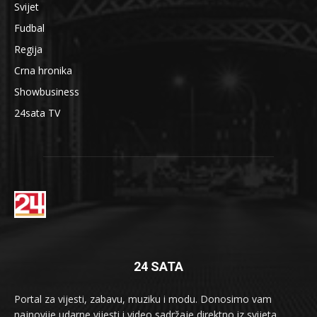
Svijet
Fudbal
Regija
Crna hronika
Showbusiness
24sata TV
24 SATA
Portal za vijesti, zabavu, muziku i modu. Donosimo vam
najnovije udarne vijesti i video sadržaje direktno iz svijeta