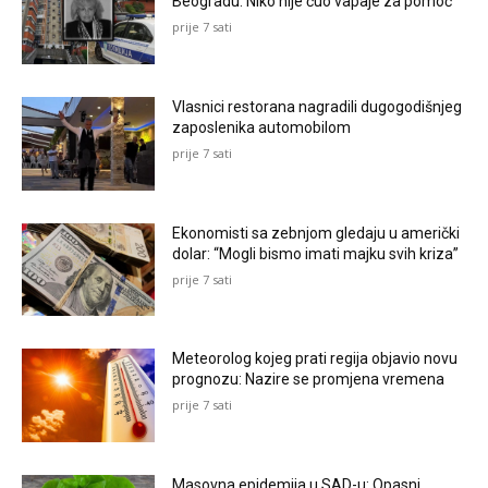
Beogradu: Niko nije čuo vapaje za pomoć
prije 7 sati
Vlasnici restorana nagradili dugogodišnjeg
zaposlenika automobilom
prije 7 sati
Ekonomisti sa zebnjom gledaju u američki
dolar: “Mogli bismo imati majku svih kriza”
prije 7 sati
Meteorolog kojeg prati regija objavio novu
prognozu: Nazire se promjena vremena
prije 7 sati
Masovna epidemija u SAD-u: Opasni