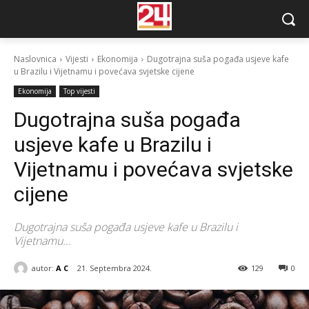
Naslovnica
Vijesti
Ekonomija
Dugotrajna suša pogađa usjeve kafe
u Brazilu i Vijetnamu i povećava svjetske cijene
Ekonomija
Top vijesti
Dugotrajna suša pogađa
usjeve kafe u Brazilu i
Vijetnamu i povećava svjetske
cijene
Dugotrajna suša pogađa usjeve kafe u Brazilu i
Vijetnamu...
autor:
A C
21. Septembra 2024.
129
0