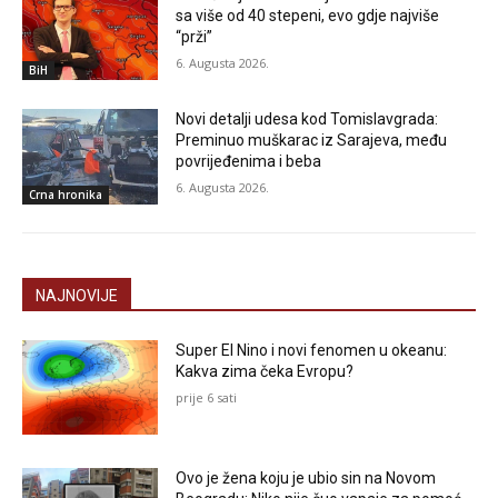
sa više od 40 stepeni, evo gdje najviše
“prži”
6. Augusta 2026.
BiH
Novi detalji udesa kod Tomislavgrada:
Preminuo muškarac iz Sarajeva, među
povrijeđenima i beba
6. Augusta 2026.
Crna hronika
NAJNOVIJE
Super El Nino i novi fenomen u okeanu:
Kakva zima čeka Evropu?
prije 6 sati
Ovo je žena koju je ubio sin na Novom