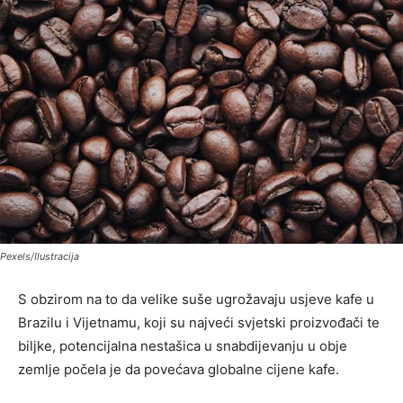
Pexels/Ilustracija
S obzirom na to da velike suše ugrožavaju usjeve kafe u
Brazilu i Vijetnamu, koji su najveći svjetski proizvođači te
biljke, potencijalna nestašica u snabdijevanju u obje
zemlje počela je da povećava globalne cijene kafe.