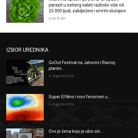
parazit u iceberg salati razbolio više od
25.000 ljudi, zabilježeni i smrtni slučajevi
prije 8 sati
IZBOR UREDNIKA
GoOut Festival na Jahorini i Ravnoj
planini:...
6. Augusta 2026.
Super El Nino i novi fenomen u...
6. Augusta 2026.
Ovo je žena koju je ubio sin...