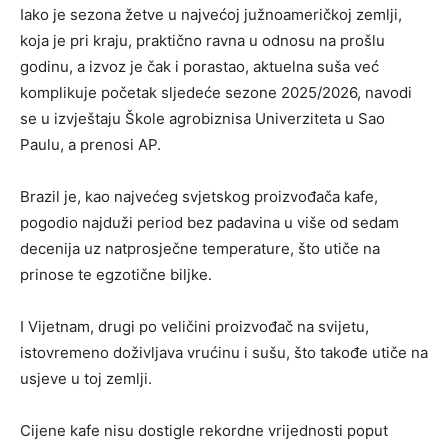
Iako je sezona žetve u najvećoj južnoameričkoj zemlji,
koja je pri kraju, praktično ravna u odnosu na prošlu
godinu, a izvoz je čak i porastao, aktuelna suša već
komplikuje početak sljedeće sezone 2025/2026, navodi
se u izvještaju Škole agrobiznisa Univerziteta u Sao
Paulu, a prenosi AP.
Brazil je, kao najvećeg svjetskog proizvođača kafe,
pogodio najduži period bez padavina u više od sedam
decenija uz natprosječne temperature, što utiče na
prinose te egzotične biljke.
I Vijetnam, drugi po veličini proizvođač na svijetu,
istovremeno doživljava vrućinu i sušu, što takođe utiče na
usjeve u toj zemlji.
Cijene kafe nisu dostigle rekordne vrijednosti poput