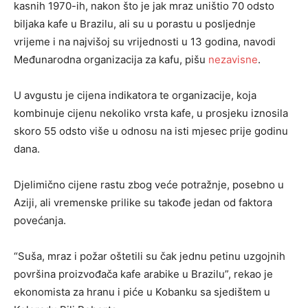
kasnih 1970-ih, nakon što je jak mraz uništio 70 odsto
biljaka kafe u Brazilu, ali su u porastu u posljednje
vrijeme i na najvišoj su vrijednosti u 13 godina, navodi
Međunarodna organizacija za kafu, pišu
nezavisne
.
U avgustu je cijena indikatora te organizacije, koja
kombinuje cijenu nekoliko vrsta kafe, u prosjeku iznosila
skoro 55 odsto više u odnosu na isti mjesec prije godinu
dana.
Djelimično cijene rastu zbog veće potražnje, posebno u
Aziji, ali vremenske prilike su takođe jedan od faktora
povećanja.
“Suša, mraz i požar oštetili su čak jednu petinu uzgojnih
površina proizvođača kafe arabike u Brazilu”, rekao je
ekonomista za hranu i piće u Kobanku sa sjedištem u