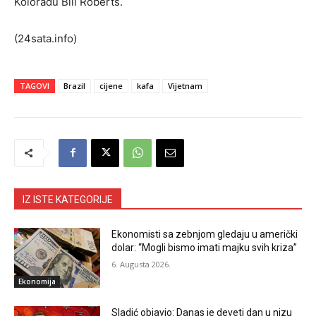
Koloradu Bili Roberts.
(24sata.info)
TAGOVI
Brazil
cijene
kafa
Vijetnam
IZ ISTE KATEGORIJE
Ekonomisti sa zebnjom gledaju u američki
dolar: “Mogli bismo imati majku svih kriza”
6. Augusta 2026.
Ekonomija
Sladić objavio: Danas je deveti dan u nizu