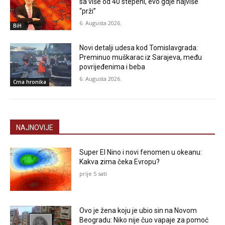
sa više od 40 stepeni, evo gdje najviše
“prži”
6. Augusta 2026.
BiH
Novi detalji udesa kod Tomislavgrada:
Preminuo muškarac iz Sarajeva, među
povrijeđenima i beba
6. Augusta 2026.
Crna hronika
NAJNOVIJE
Super El Nino i novi fenomen u okeanu:
Kakva zima čeka Evropu?
prije 5 sati
Ovo je žena koju je ubio sin na Novom
Beogradu: Niko nije čuo vapaje za pomoć