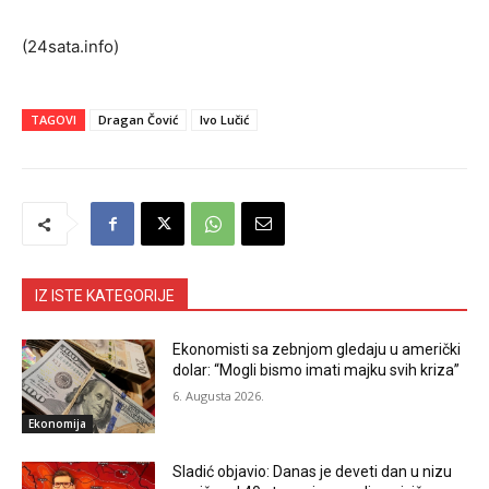
(24sata.info)
TAGOVI
Dragan Čović
Ivo Lučić
IZ ISTE KATEGORIJE
Ekonomisti sa zebnjom gledaju u američki
dolar: “Mogli bismo imati majku svih kriza”
6. Augusta 2026.
Ekonomija
Sladić objavio: Danas je deveti dan u nizu