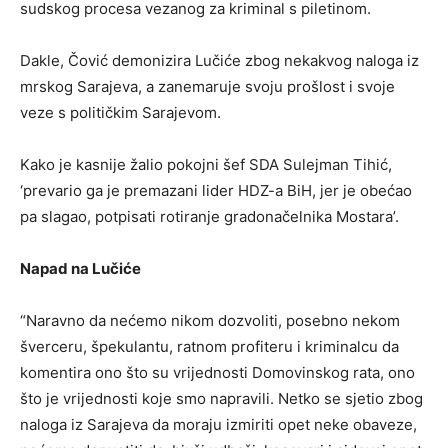
sudskog procesa vezanog za kriminal s piletinom.
Dakle, Čović demonizira Lučiće zbog nekakvog naloga iz
mrskog Sarajeva, a zanemaruje svoju prošlost i svoje
veze s političkim Sarajevom.
Kako je kasnije žalio pokojni šef SDA Sulejman Tihić,
‘prevario ga je premazani lider HDZ-a BiH, jer je obećao
pa slagao, potpisati rotiranje gradonačelnika Mostara’.
Napad na Lučiće
“Naravno da nećemo nikom dozvoliti, posebno nekom
šverceru, špekulantu, ratnom profiteru i kriminalcu da
komentira ono što su vrijednosti Domovinskog rata, ono
što je vrijednosti koje smo napravili. Netko se sjetio zbog
naloga iz Sarajeva da moraju izmiriti opet neke obaveze,