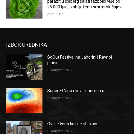
parazit u iceberg salati razbolio više od
25.000 ljudi, zabilježeni i smrtni slučajevi
prije 6 sati
IZBOR UREDNIKA
GoOut Festival na Jahorini i Ravnoj
planini:...
6. Augusta 2026.
Super El Nino i novi fenomen u...
6. Augusta 2026.
Ovo je žena koju je ubio sin...
6. Augusta 2026.