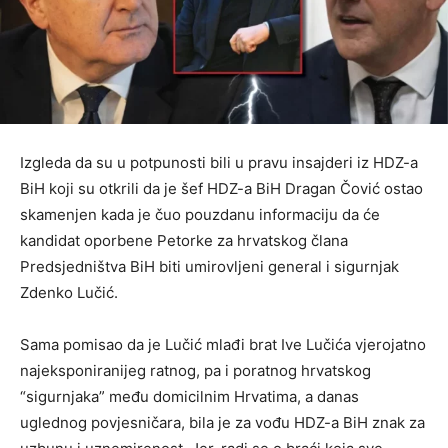
Izgleda da su u potpunosti bili u pravu insajderi iz HDZ-a
BiH koji su otkrili da je šef HDZ-a BiH Dragan Čović ostao
skamenjen kada je čuo pouzdanu informaciju da će
kandidat oporbene Petorke za hrvatskog člana
Predsjedništva BiH biti umirovljeni general i sigurnjak
Zdenko Lučić.
Sama pomisao da je Lučić mlađi brat Ive Lučića vjerojatno
najeksponiranijeg ratnog, pa i poratnog hrvatskog
“sigurnjaka” među domicilnim Hrvatima, a danas
uglednog povjesničara, bila je za vođu HDZ-a BiH znak za