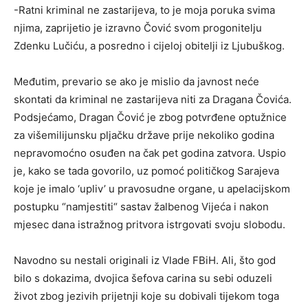
-Ratni kriminal ne zastarijeva, to je moja poruka svima
njima, zaprijetio je izravno Čović svom progonitelju
Zdenku Lučiću, a posredno i cijeloj obitelji iz Ljubuškog.
Međutim, prevario se ako je mislio da javnost neće
skontati da kriminal ne zastarijeva niti za Dragana Čovića.
Podsjećamo, Dragan Čović je zbog potvrđene optužnice
za višemilijunsku pljačku države prije nekoliko godina
nepravomoćno osuđen na čak pet godina zatvora. Uspio
je, kako se tada govorilo, uz pomoć političkog Sarajeva
koje je imalo ‘upliv’ u pravosudne organe, u apelacijskom
postupku “namjestiti“ sastav žalbenog Vijeća i nakon
mjesec dana istražnog pritvora istrgovati svoju slobodu.
Navodno su nestali originali iz Vlade FBiH. Ali, što god
bilo s dokazima, dvojica šefova carina su sebi oduzeli
život zbog jezivih prijetnji koje su dobivali tijekom toga