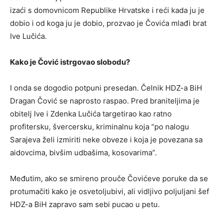
izaći s domovnicom Republike Hrvatske i reći kada ju je
dobio i od koga ju je dobio, prozvao je Čovića mlađi brat
Ive Lučića.
Kako je Čović istrgovao slobodu?
I onda se dogodio potpuni presedan. Čelnik HDZ-a BiH
Dragan Čović se naprosto raspao. Pred braniteljima je
obitelj Ive i Zdenka Lučića targetirao kao ratno
profitersku, švercersku, kriminalnu koja “po nalogu
Sarajeva želi izmiriti neke obveze i koja je povezana sa
aidovcima, bivšim udbašima, kosovarima”.
Međutim, ako se smireno prouče Čovićeve poruke da se
protumačiti kako je osvetoljubivi, ali vidljivo poljuljani šef
HDZ-a BiH zapravo sam sebi pucao u petu.