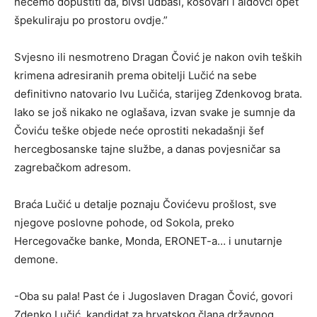
nećemo dopustiti da, bivši udbaši, kosovari i aidovci opet
špekuliraju po prostoru ovdje.”
Svjesno ili nesmotreno Dragan Čović je nakon ovih teških
krimena adresiranih prema obitelji Lučić na sebe
definitivno natovario Ivu Lučića, starijeg Zdenkovog brata.
Iako se još nikako ne oglašava, izvan svake je sumnje da
Čoviću teške objede neće oprostiti nekadašnji šef
hercegbosanske tajne službe, a danas povjesničar sa
zagrebačkom adresom.
Braća Lučić u detalje poznaju Čovićevu prošlost, sve
njegove poslovne pohode, od Sokola, preko
Hercegovačke banke, Monda, ERONET-a… i unutarnje
demone.
-Oba su pala! Past će i Jugoslaven Dragan Čović, govori
Zdenko Lučić, kandidat za hrvatskog člana državnog