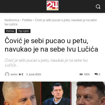
Naslovnica
Politika
Čović je sebi pucao u petu, navukao je na sebe
Ivu Lučića
Politika
Top vijesti
Čović je sebi pucao u petu,
navukao je na sebe Ivu Lučića
Čović je sebi pucao u petu, navukao je na sebe Ivu
Lučića...
autor:
A C
3. Juna 2026.
1006
0