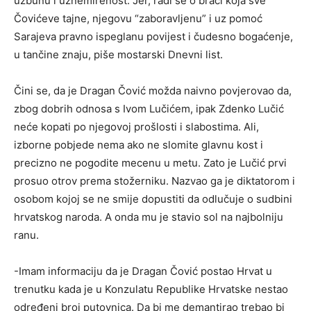
uzbunu i uznemirenost. Jer, radi se o braći koja sve
Čovićeve tajne, njegovu “zaboravljenu” i uz pomoć
Sarajeva pravno ispeglanu povijest i čudesno bogaćenje,
u tančine znaju, piše mostarski Dnevni list.
Čini se, da je Dragan Čović možda naivno povjerovao da,
zbog dobrih odnosa s Ivom Lučićem, ipak Zdenko Lučić
neće kopati po njegovoj prošlosti i slabostima. Ali,
izborne pobjede nema ako ne slomite glavnu kost i
precizno ne pogodite mecenu u metu. Zato je Lučić prvi
prosuo otrov prema stožerniku. Nazvao ga je diktatorom i
osobom kojoj se ne smije dopustiti da odlučuje o sudbini
hrvatskog naroda. A onda mu je stavio sol na najbolniju
ranu.
-Imam informaciju da je Dragan Čović postao Hrvat u
trenutku kada je u Konzulatu Republike Hrvatske nestao
određeni broj putovnica. Da bi me demantirao trebao bi