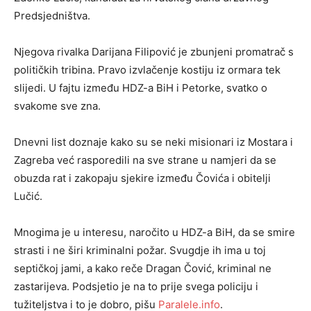
Predsjedništva.
Njegova rivalka Darijana Filipović je zbunjeni promatrač s
političkih tribina. Pravo izvlačenje kostiju iz ormara tek
slijedi. U fajtu između HDZ-a BiH i Petorke, svatko o
svakome sve zna.
Dnevni list doznaje kako su se neki misionari iz Mostara i
Zagreba već rasporedili na sve strane u namjeri da se
obuzda rat i zakopaju sjekire između Čovića i obitelji
Lučić.
Mnogima je u interesu, naročito u HDZ-a BiH, da se smire
strasti i ne širi kriminalni požar. Svugdje ih ima u toj
septičkoj jami, a kako reče Dragan Čović, kriminal ne
zastarijeva. Podsjetio je na to prije svega policiju i
tužiteljstva i to je dobro, pišu
Paralele.info
.