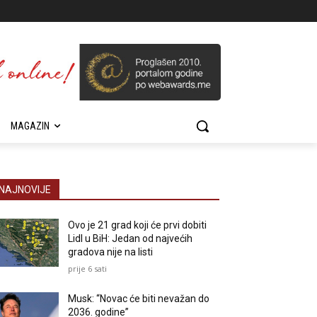
MAGAZIN
NAJNOVIJE
Ovo je 21 grad koji će prvi dobiti
Lidl u BiH: Jedan od najvećih
gradova nije na listi
prije 6 sati
Musk: “Novac će biti nevažan do
2036. godine”