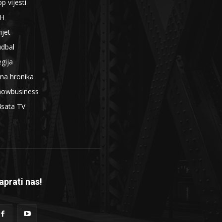
p vijesti
iH
ijet
udbal
gija
na hronika
howbusiness
4sata TV
aprati nas!