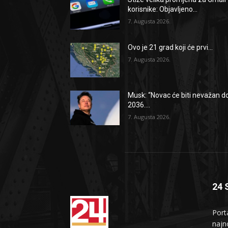
korisnike: Objavljeno...
7. Augusta 2026.
Ovo je 21 grad koji će prvi...
7. Augusta 2026.
Musk: “Novac će biti nevažan d
2036....
7. Augusta 2026.
24 
Port
najno