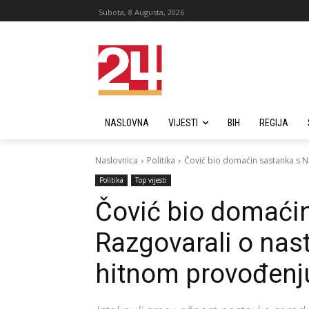
Subota, 8 Augusta, 2026
NASLOVNA
VIJESTI
BIH
REGIJA
Naslovnica
Politika
Čović bio domaćin sastanka s Ni
Politika
Top vijesti
Čović bio domaćin
Razgovarali o nas
hitnom provođenju