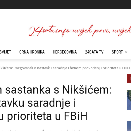
SVIJET
CRNA HRONIKA
HERCEGOVINA
24SATA TV
SPORT
kšićem: Razgovarali o nastavku saradnje i hitnom provođenju prioriteta u FBiH
 sastanka s Nikšićem:
tavku saradnje i
 prioriteta u FBiH