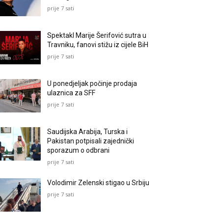
prije 7 sati
Spektakl Marije Šerifović sutra u
Travniku, fanovi stižu iz cijele BiH
prije 7 sati
U ponedjeljak počinje prodaja
ulaznica za SFF
prije 7 sati
Saudijska Arabija, Turska i
Pakistan potpisali zajednički
sporazum o odbrani
prije 7 sati
Volodimir Zelenski stigao u Srbiju
prije 7 sati