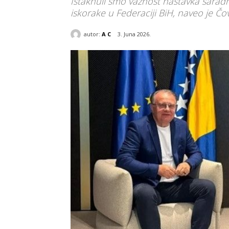
Istaknuli smo važnost nastavka saradnj
iskorake u Federaciji BiH, naveo je Čovi
autor:
A C
3. Juna 2026.