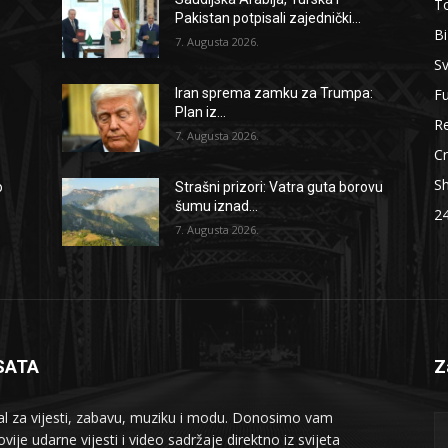
To
Pakistan potpisali zajednički...
B
7. Augusta 2026.
Sv
F
Iran sprema zamku za Trumpa:
Plan iz...
Re
7. Augusta 2026.
Cr
S
o
Strašni prizori: Vatra guta borovu
šumu iznad...
2
7. Augusta 2026.
SATA
Z
al za vijesti, zabavu, muziku i modu. Donosimo vam
vije udarne vijesti i video sadržaje direktno iz svijeta