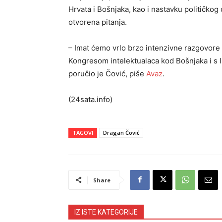
Hrvata i Bošnjaka, kao i nastavku političkog 
otvorena pitanja.
– Imat ćemo vrlo brzo intenzivne razgovore 
Kongresom intelektualaca kod Bošnjaka i s I
poručio je Čović, piše
Avaz
.
(24sata.info)
TAGOVI
Dragan Čović
Share
IZ ISTE KATEGORIJE