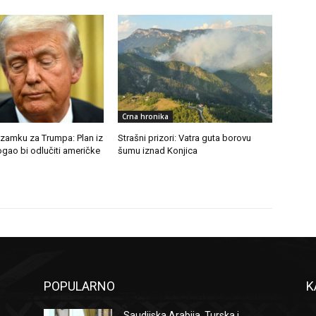
Crna hronika
 zamku za Trumpa: Plan iz
Strašni prizori: Vatra guta borovu
gao bi odlučiti američke
šumu iznad Konjica
POPULARNO
K
Saudijska Arabija, Turska i