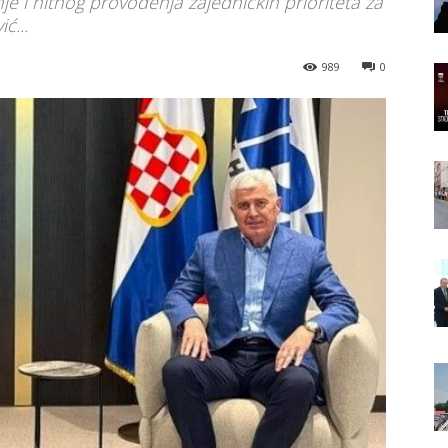
e i hitnog provođenja zajedničkih prioriteta za
ć...
989
0