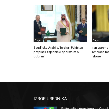
Svijet
Svijet
Saudijska Arabija, Turska i Pakistan
Iran sprema
potpisali zajednički sporazum o
Teherana mo
odbrani
izbore
IZBOR UREDNIKA
Stiže velika promjena za Gmail