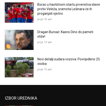
Borac u haotičnom startu prvenstva slavio
protiv Veleža, sramota Lešinara će ih
proganjati vječno
prije 10 sati
Dragan Bursać: Kasno Dino do pameti
stiže!
prije 13 sati
Novi detalji sudara vozova: Povrijeđeno 25
osoba
prije 15 sati
IZBOR UREDNIKA