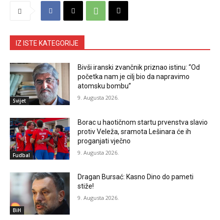
IZ ISTE KATEGORIJE
Bivši iranski zvančnik priznao istinu: “Od
početka nam je cilj bio da napravimo
atomsku bombu”
9. Augusta 2026.
Svijet
Borac u haotičnom startu prvenstva slavio
protiv Veleža, sramota Lešinara će ih
proganjati vječno
9. Augusta 2026.
Fudbal
Dragan Bursać: Kasno Dino do pameti
stiže!
9. Augusta 2026.
BiH