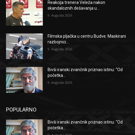
Reakcija trenera Veleža nakon
skandaloznih dešavanja u...
9. Augusta 2026.
Filmska pljačka u centru Budve: Maskirani
razbojnici...
9. Augusta 2026.
Bivši iranski zvančnik priznao istinu: “Od
početka...
9. Augusta 2026.
POPULARNO
Bivši iranski zvančnik priznao istinu: “Od
početka...
9. Augusta 2026.