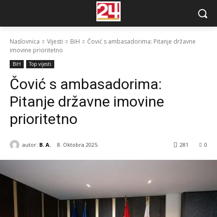
Naslovnica
Vijesti
BiH
Čović s ambasadorima: Pitanje državne
imovine prioritetno
BiH
Top vijesti
Čović s ambasadorima:
Pitanje državne imovine
prioritetno
autor:
B. A.
8. Oktobra 2025.
281
0