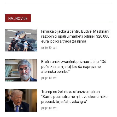
NAJNOVIJE
Filmska pljačka u centru Budve: Maskirani
razbojnici upali u market i odnijeli 320.000
eura, policija traga za njima
prije 10 sati
Bivši iranski zvančnik priznao istinu: “Od
početka nam je cilj bio da napravimo
atomsku bombu”
prije 10 sati
Trump ne želi novu ofanzivu na Iran:
“Samo posmatramo njihovu ekonomsku
propast, to je šahovska igra”
prije 10 sati