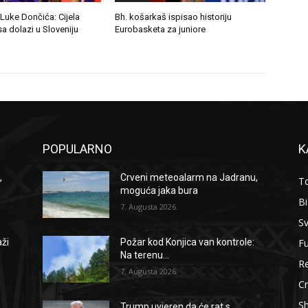
 Luke Dončića: Cijela
Bh. košarkaš ispisao historiju
a dolazi u Sloveniju
Eurobasketa za juniore
POPULARNO
K
,
Crveni meteoalarm na Jadranu,
To
moguća jaka bura
B
7. Augusta 2026.
Sv
F
aži
Požar kod Konjica van kontrole:
Na terenu...
Re
7. Augusta 2026.
Cr
S
Trump uvjeren da će rat s