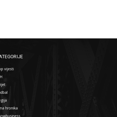
ATEGORIJE
p vijesti
iH
ijet
udbal
gija
na hronika
howbusiness