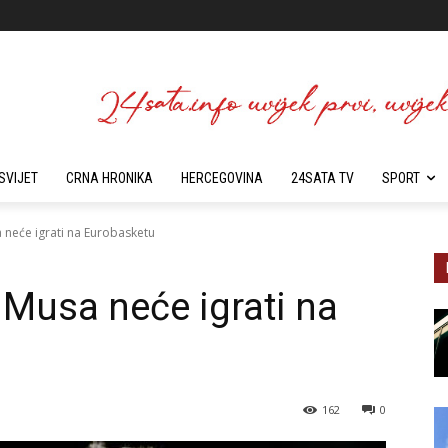
SVIJET
CRNA HRONIKA
HERCEGOVINA
24SATA TV
SPORT
neće igrati na Eurobasketu
Musa neće igrati na
162
0