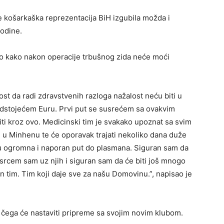
 košarkaška reprezentacija BiH izgubila možda i
godine.
 kako nakon operacije trbušnog zida neće moći
st da radi zdravstvenih razloga nažalost neću biti u
tojećem Euru. Prvi put se susrećem sa ovakvim
ziti kroz ovo. Medicinski tim je svakako upoznat sa svim
u u Minhenu te će oporavak trajati nekoliko dana duže
aju ogromna i naporan put do plasmana. Siguran sam da
m srcem sam uz njih i siguran sam da će biti još mnogo
n tim. Tim koji daje sve za našu Domovinu.”, napisao je
 čega će nastaviti pripreme sa svojim novim klubom.