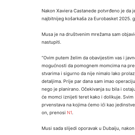
Nakon Xaviera Castanede potvrđeno je da je
najbitnijeg košarkaša za Eurobasket 2025. 
Musa je na društvenim mrežama sam objavio
nastupiti.
“Ovim putem želim da obavijestim vas i javno
mogućnosti da pomognem momcima na preds
stvarima i sigurno da nije nimalo lako prola
detaljima. Prije par dana sam imao operacij
nego je planirano. Očekivanja su bila i ost
će momci iznijeti teret kako i dolikuje. Svi
prvenstava na kojima ćemo ići kao jedinstve
on, prenosi
N1
.
Musi sada slijedi oporavak u Dubaiju, nakon