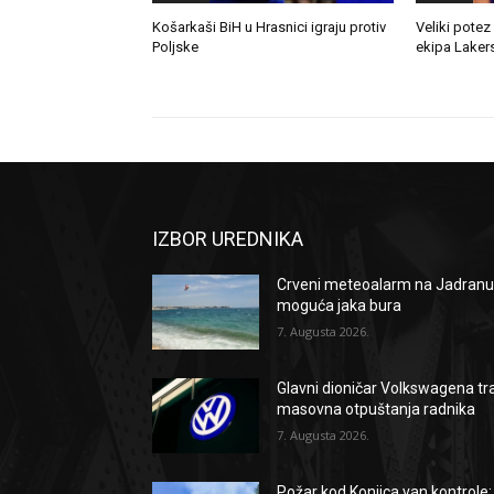
Košarkaši BiH u Hrasnici igraju protiv
Veliki potez
Poljske
ekipa Lakers
IZBOR UREDNIKA
Crveni meteoalarm na Jadranu
moguća jaka bura
7. Augusta 2026.
Glavni dioničar Volkswagena tr
masovna otpuštanja radnika
7. Augusta 2026.
Požar kod Konjica van kontrole: