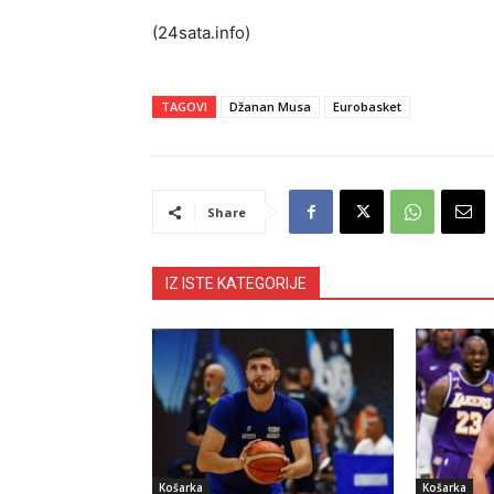
(24sata.info)
TAGOVI
Džanan Musa
Eurobasket
Share
IZ ISTE KATEGORIJE
Košarka
Košarka