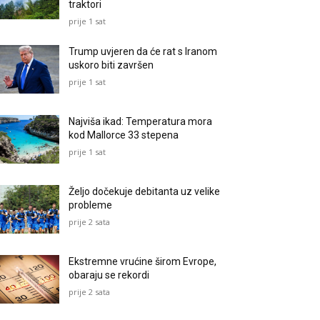
traktori
prije 1 sat
Trump uvjeren da će rat s Iranom
uskoro biti završen
prije 1 sat
Najviša ikad: Temperatura mora
kod Mallorce 33 stepena
prije 1 sat
Željo dočekuje debitanta uz velike
probleme
prije 2 sata
Ekstremne vrućine širom Evrope,
obaraju se rekordi
prije 2 sata