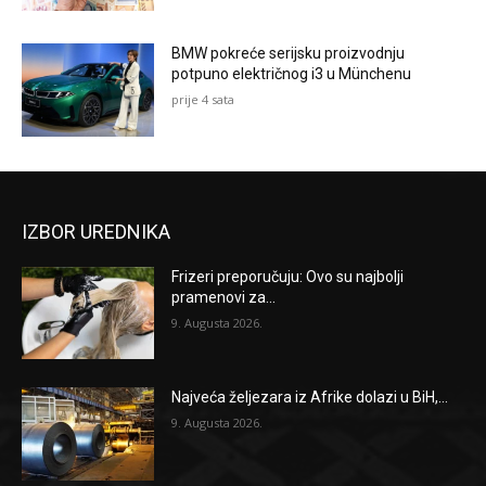
BMW pokreće serijsku proizvodnju
potpuno električnog i3 u Münchenu
prije 4 sata
IZBOR UREDNIKA
Frizeri preporučuju: Ovo su najbolji
pramenovi za...
9. Augusta 2026.
Najveća željezara iz Afrike dolazi u BiH,...
9. Augusta 2026.