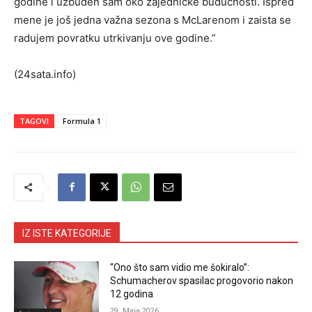
godine i uzbuđen sam oko zajedničke budućnosti. Ispred
mene je još jedna važna sezona s McLarenom i zaista se
radujem povratku utrkivanju ove godine.”
(24sata.info)
TAGOVI
Formula 1
IZ ISTE KATEGORIJE
“Ono što sam vidio me šokiralo”:
Schumacherov spasilac progovorio nakon
12 godina
29. Maja 2026.