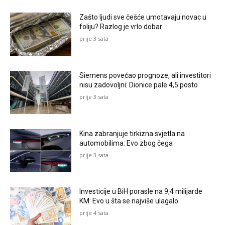
Zašto ljudi sve češće umotavaju novac u
foliju? Razlog je vrlo dobar
prije 3 sata
Siemens povećao prognoze, ali investitori
nisu zadovoljni: Dionice pale 4,5 posto
prije 3 sata
Kina zabranjuje tirkizna svjetla na
automobilima: Evo zbog čega
prije 3 sata
Investicije u BiH porasle na 9,4 milijarde
KM: Evo u šta se najviše ulagalo
prije 4 sata