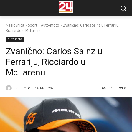
Naslovnica
Sport
Auto-moto
Zvanično: Carlos Sainz u Ferrariju,
Ricciardo u McLarenu
Auto-moto
Zvanično: Carlos Sainz u
Ferrariju, Ricciardo u
McLarenu
autor:
T. C.
14. Maja 2020.
131
0