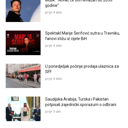
Musk: “Novac će biti nevažan do 2036.
godine”
prije 4 sata
Spektakl Marije Šerifović sutra u Travniku,
fanovi stižu iz cijele BiH
prije 4 sata
U ponedjeljak počinje prodaja ulaznica za
SFF
prije 4 sata
Saudijska Arabija, Turska i Pakistan
potpisali zajednički sporazum o odbrani
prije 5 sati