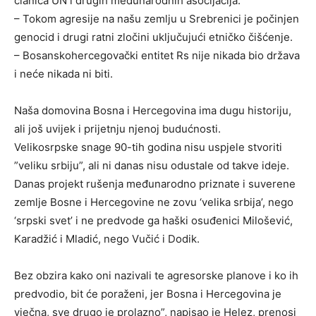
članica UN i drugih međunarodnih asocijacija.
– Tokom agresije na našu zemlju u Srebrenici je počinjen
genocid i drugi ratni zločini uključujući etničko čišćenje.
– Bosanskohercegovački entitet Rs nije nikada bio država
i neće nikada ni biti.
Naša domovina Bosna i Hercegovina ima dugu historiju,
ali još uvijek i prijetnju njenoj budućnosti.
Velikosrpske snage 90-tih godina nisu uspjele stvoriti
”veliku srbiju”, ali ni danas nisu odustale od takve ideje.
Danas projekt rušenja međunarodno priznate i suverene
zemlje Bosne i Hercegovine ne zovu ‘velika srbija’, nego
‘srpski svet’ i ne predvode ga haški osuđenici Milošević,
Karadžić i Mladić, nego Vučić i Dodik.
Bez obzira kako oni nazivali te agresorske planove i ko ih
predvodio, bit će poraženi, jer Bosna i Hercegovina je
vječna, sve drugo je prolazno”, napisao je Helez, prenosi