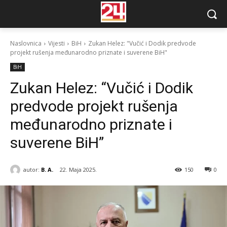
Naslovnica
Vijesti
BiH
Zukan Helez: "Vučić i Dodik predvode
projekt rušenja međunarodno priznate i suverene BiH"
BiH
Zukan Helez: “Vučić i Dodik
predvode projekt rušenja
međunarodno priznate i
suverene BiH”
autor:
B. A.
22. Maja 2025.
150
0