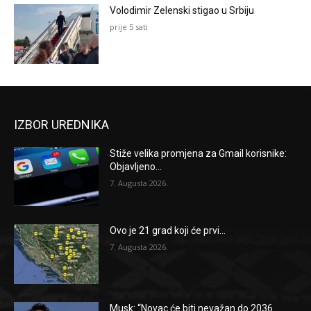
Volodimir Zelenski stigao u Srbiju
prije 5 sati
IZBOR UREDNIKA
Stiže velika promjena za Gmail korisnike:
Objavljeno...
7. Augusta 2026.
Ovo je 21 grad koji će prvi...
7. Augusta 2026.
Musk: “Novac će biti nevažan do 2036....