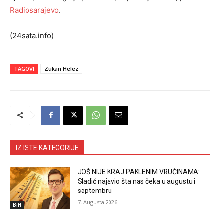
Radiosarajevo
.
(24sata.info)
TAGOVI
Zukan Helez
IZ ISTE KATEGORIJE
JOŠ NIJE KRAJ PAKLENIM VRUĆINAMA:
Sladić najavio šta nas čeka u augustu i
septembru
7. Augusta 2026.
BiH