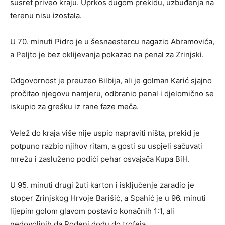
susret priveo kraju. Uprkos dugom prekidu, uzbuđenja na
terenu nisu izostala.
U 70. minuti Pidro je u šesnaestercu nagazio Abramovića,
a Peljto je bez oklijevanja pokazao na penal za Zrinjski.
Odgovornost je preuzeo Bilbija, ali je golman Karić sjajno
pročitao njegovu namjeru, odbranio penal i djelomično se
iskupio za grešku iz rane faze meča.
Velež do kraja više nije uspio napraviti ništa, prekid je
potpuno razbio njihov ritam, a gosti su uspjeli sačuvati
mrežu i zasluženo podići pehar osvajača Kupa BiH.
U 95. minuti drugi žuti karton i isključenje zaradio je
stoper Zrinjskog Hrvoje Barišić, a Spahić je u 96. minuti
lijepim golom glavom postavio konačnih 1:1, ali
nedovoljnih da Rođeni dođu do trofeja.