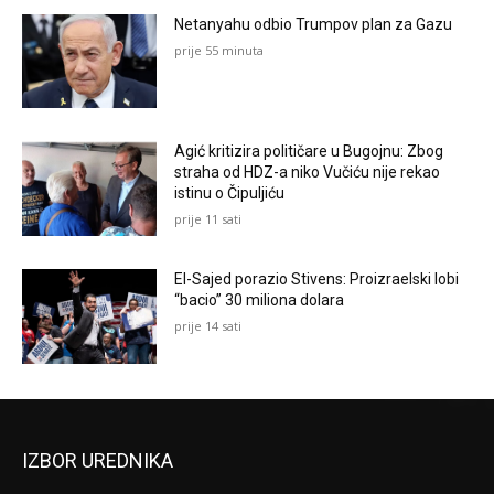
Netanyahu odbio Trumpov plan za Gazu
prije 55 minuta
Agić kritizira političare u Bugojnu: Zbog
straha od HDZ-a niko Vučiću nije rekao
istinu o Čipuljiću
prije 11 sati
El-Sajed porazio Stivens: Proizraelski lobi
“bacio” 30 miliona dolara
prije 14 sati
IZBOR UREDNIKA