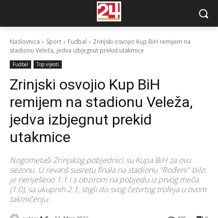
Naslovnica
Sport
Fudbal
Zrinjski osvojio Kup BiH remijem na
stadionu Veleža, jedva izbjegnut prekid utakmice
Fudbal
Top vijesti
Zrinjski osvojio Kup BiH
remijem na stadionu Veleža,
jedva izbjegnut prekid
utakmice
Nogometaši Zrinjskog pobjednici su Kupa BiH za ovu
sezonu. U revanš susretu finala na stadionu "Rođeni" bilo
je neriješeno 1:1 i s obzirom na pobjedu iz prvog meča
(1:0), sa ukupnih 2:1, stigli do svog četvrtog trofeja u ovom
takmičenju.