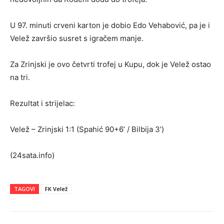
U 97. minuti crveni karton je dobio Edo Vehabović, pa je i
Velež završio susret s igračem manje.
Za Zrinjski je ovo četvrti trofej u Kupu, dok je Velež ostao
na tri.
Rezultat i strijelac:
Velež – Zrinjski 1:1 (Spahić 90+6’ / Bilbija 3’)
(24sata.info)
TAGOVI
FK Velež