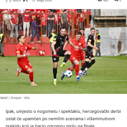
autor:
A C
13. Maja 2026.
420
0
Velež / Zrinjski - Klix
Ipak, umjesto o nogometu i spektaklu, hercegovački derbi
ostat će upamćen po nemilim scenama i višeminutnom
prekidu koji je bacio ogromnu mrlju na finale