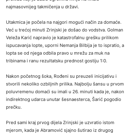
najmasovnijeg takmičenja u državi.
Utakmica je počela na najgori mogući način za domaće.
Već u trećoj minuti Zrinjski je došao do vodstva. Golman
Veleža Karić napravio je katastrofalnu grešku prilikom
ispucavanja lopte, uporni Nemanja Bilbija je to ispratio, a
lopta se od njega odbila pravo u mrežu za muk na
tribinama i ranu rezultatsku prednost gostiju 1:0.
Nakon početnog šoka, Rođeni su preuzeli inicijativu i
stvorili nekoliko ozbiljnih prilika. Najbolju šansu u prvom
poluvremenu domaći su imali u 26. minuti kada je, nakon
indirektnog udarca unutar šesnaesterca, Šarić pogodio
prečku.
Pred sami kraj prvog dijela Zrinjski je uzvratio istom
mjerom, kada je Abramović sjajno šutirao iz drugog