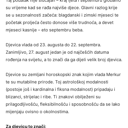
Taj podatak nije slučajan – kraj ljeta i septembru globalno
su vrijeme kad se rađa najviše djece. Glavni razlog krije
se u sezonalnosti začeća: blagdanski i zimski mjeseci te
početak proljeća često donose više trudnoća, a devet
mjeseci kasnije – eto septembru beba.
Djevica vlada od 23. augusta do 22. septembra.
Zanimljivo, 27. august jedan je od najčešćih datuma
rođenja na svijetu, a to znači da ga dijeli velik broj djevica.
Djevice su zemljani horoskopski znak kojim vlada Merkur
te su mutabilne prirode. Toj astrološkoj modalnosti
(postoje još i kardinalna i fiksna modalnost) pripadaju i
blizanci, strijelac i ribe. Ti znakovi obilježeni su
prilagodljivošću, fleksibilnošću i sposobnošću da se lako
mijenjaju ovisno o okolnostima.
Za djevicu to znači: