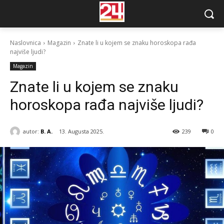
Naslovnica
Magazin
Znate li u kojem se znaku horoskopa rađa
najviše ljudi?
Magazin
Znate li u kojem se znaku
horoskopa rađa najviše ljudi?
autor:
B. A.
13. Augusta 2025.
239
0