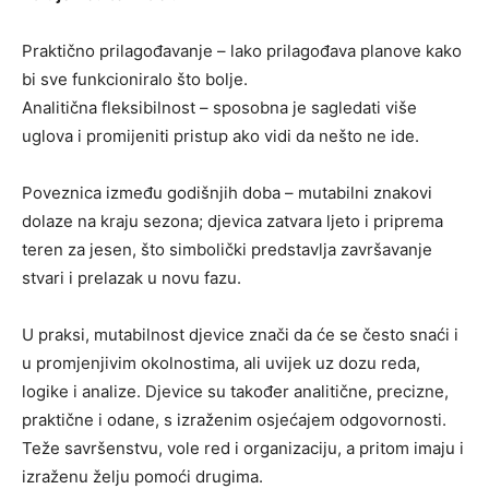
Praktično prilagođavanje – lako prilagođava planove kako
bi sve funkcioniralo što bolje.
Analitična fleksibilnost – sposobna je sagledati više
uglova i promijeniti pristup ako vidi da nešto ne ide.
Poveznica između godišnjih doba – mutabilni znakovi
dolaze na kraju sezona; djevica zatvara ljeto i priprema
teren za jesen, što simbolički predstavlja završavanje
stvari i prelazak u novu fazu.
U praksi, mutabilnost djevice znači da će se često snaći i
u promjenjivim okolnostima, ali uvijek uz dozu reda,
logike i analize. Djevice su također analitične, precizne,
praktične i odane, s izraženim osjećajem odgovornosti.
Teže savršenstvu, vole red i organizaciju, a pritom imaju i
izraženu želju pomoći drugima.