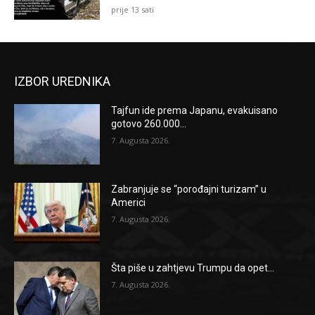
prije 13 sati
IZBOR UREDNIKA
Tajfun ide prema Japanu, evakuisano
gotovo 260.000...
7. Augusta 2026.
Zabranjuje se “porođajni turizam” u
Americi
7. Augusta 2026.
Šta piše u zahtjevu Trumpu da opet...
7. Augusta 2026.