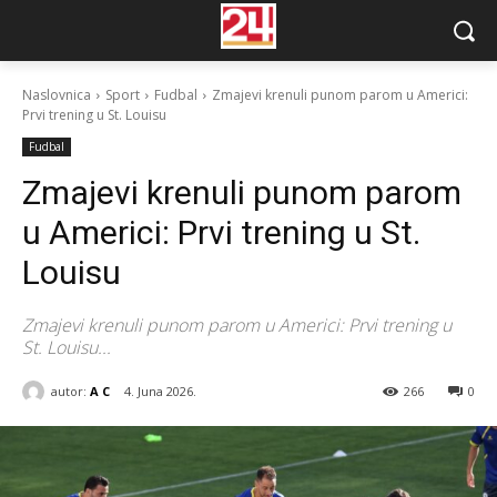
Naslovnica
Sport
Fudbal
Zmajevi krenuli punom parom u Americi:
Prvi trening u St. Louisu
Fudbal
Zmajevi krenuli punom parom
u Americi: Prvi trening u St.
Louisu
Zmajevi krenuli punom parom u Americi: Prvi trening u
St. Louisu...
autor:
A C
4. Juna 2026.
266
0