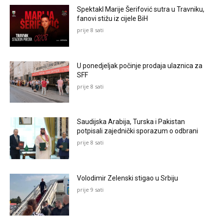
Spektakl Marije Šerifović sutra u Travniku,
fanovi stižu iz cijele BiH
prije 8 sati
U ponedjeljak počinje prodaja ulaznica za
SFF
prije 8 sati
Saudijska Arabija, Turska i Pakistan
potpisali zajednički sporazum o odbrani
prije 8 sati
Volodimir Zelenski stigao u Srbiju
prije 9 sati