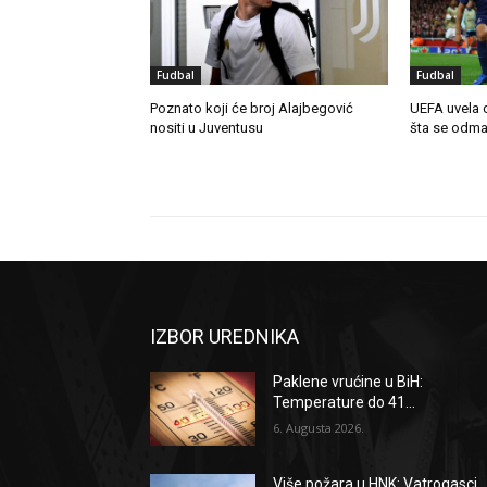
Fudbal
Fudbal
Poznato koji će broj Alajbegović
UEFA uvela d
nositi u Juventusu
šta se odmah
IZBOR UREDNIKA
Paklene vrućine u BiH:
Temperature do 41...
6. Augusta 2026.
Više požara u HNK: Vatrogasci