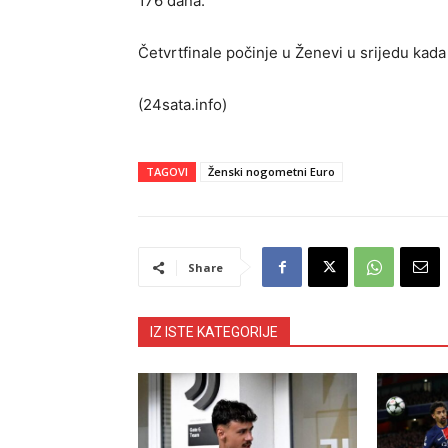
176 dana.
Četvrtfinale počinje u Ženevi u srijedu kada 
(24sata.info)
TAGOVI
Ženski nogometni Euro
Share
IZ ISTE KATEGORIJE