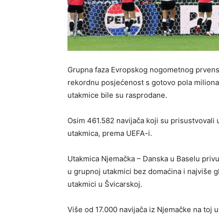
Grupna faza Evropskog nogometnog prvenstva 
rekordnu posjećenost s gotovo pola miliona 
utakmice bile su rasprodane.
Osim 461.582 navijača koji su prisustvovali 
utakmica, prema UEFA-i.
Utakmica Njemačka – Danska u Baselu privukl
u grupnoj utakmici bez domaćina i najviše g
utakmici u Švicarskoj.
Više od 17.000 navijača iz Njemačke na toj ut