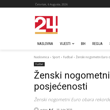
Četvrtak, 6 Augusta, 2026
NASLOVNA
VIJESTI
BIH
REGIJA
Naslovnica
Sport
Fudbal
Ženski nogometni Euro 
Fudbal
Ženski nogometni
posjećenosti
Ženski nogometni Euro obara rekorde 
autor:
A C
15. Jula 2025.