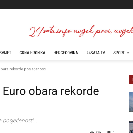
SVIJET
CRNA HRONIKA
HERCEGOVINA
24SATA TV
SPORT
obara rekorde posjećenosti
 Euro obara rekorde
posjećenosti...
129
0