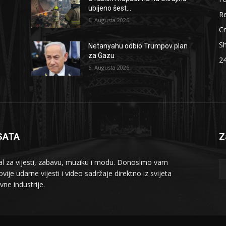
ubijeno šest...
Re
6. Augusta 2026.
Cr
S
Netanyahu odbio Trumpov plan
za Gazu
2
6. Augusta 2026.
SATA
Z
al za vijesti, zabavu, muziku i modu. Donosimo vam
vije udarne vijesti i video sadržaje direktno iz svijeta
vne industrije.