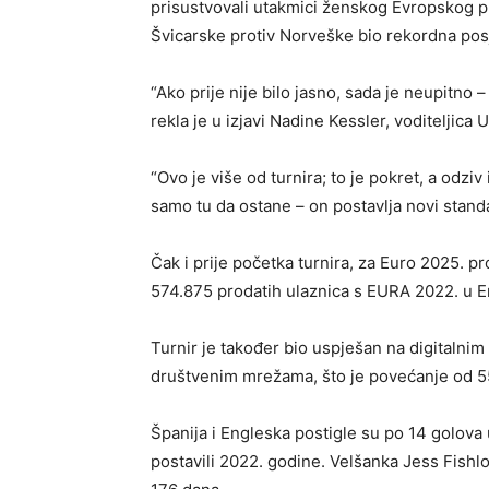
prisustvovali utakmici ženskog Evropskog p
Švicarske protiv Norveške bio rekordna pos
“Ako prije nije bilo jasno, sada je neupitno 
rekla je u izjavi Nadine Kessler, voditelji
“Ovo je više od turnira; to je pokret, a odzi
samo tu da ostane – on postavlja novi stand
Čak i prije početka turnira, za Euro 2025. p
574.875 prodatih ulaznica s EURA 2022. u E
Turnir je također bio uspješan na digitalni
društvenim mrežama, što je povećanje od 55
Španija i Engleska postigle su po 14 golova u
postavili 2022. godine. Velšanka Jess Fishloc