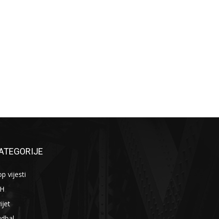
ATEGORIJE
p vijesti
iH
ijet
udbal