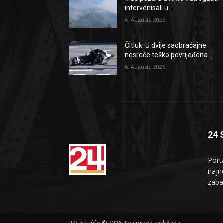
intervenisali u...
6. Augusta 2026.
Čitluk: U dvije saobraćajne
nesreće teško povrijeđena...
6. Augusta 2026.
24 
Port
najno
zaba
24sata.info © 2026. Sva prava zadržana.