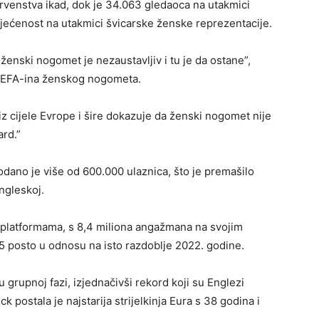
rvenstva ikad, dok je 34.063 gledaoca na utakmici
jećenost na utakmici švicarske ženske reprezentacije.
– ženski nogomet je nezaustavljiv i tu je da ostane”,
ca UEFA-ina ženskog nogometa.
v iz cijele Evrope i šire dokazuje da ženski nogomet nije
ard.”
rodano je više od 600.000 ulaznica, što je premašilo
ngleskoj.
m platformama, s 8,4 miliona angažmana na svojim
 posto u odnosu na isto razdoblje 2022. godine.
 grupnoj fazi, izjednačivši rekord koji su Englezi
k postala je najstarija strijelkinja Eura s 38 godina i