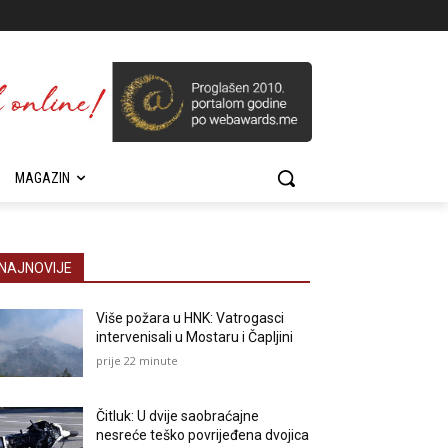
MAGAZIN
NAJNOVIJE
Više požara u HNK: Vatrogasci
intervenisali u Mostaru i Čapljini
prije 22 minute
Čitluk: U dvije saobraćajne
nesreće teško povrijeđena dvojica