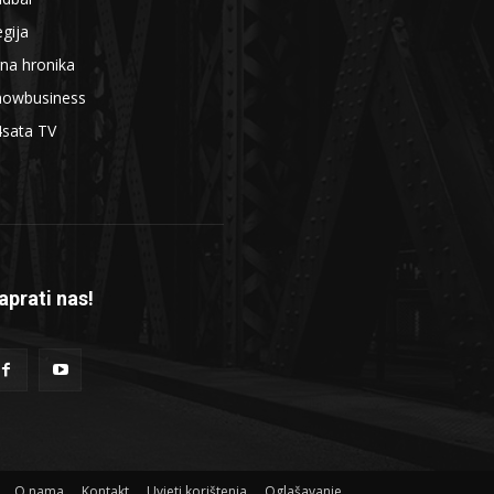
gija
na hronika
howbusiness
4sata TV
aprati nas!
O nama
Kontakt
Uvjeti korištenja
Oglašavanje