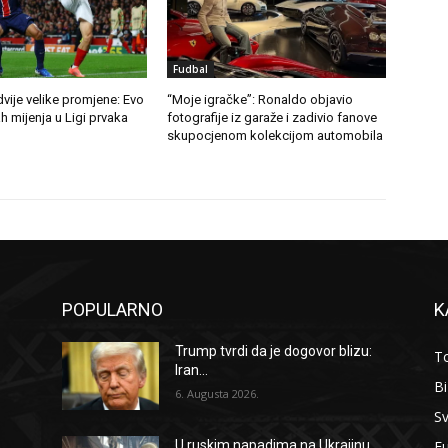
Fudbal
vije velike promjene: Evo
“Moje igračke”: Ronaldo objavio
 mijenja u Ligi prvaka
fotografije iz garaže i zadivio fanove
skupocjenom kolekcijom automobila
POPULARNO
K
Trump tvrdi da je dogovor blizu:
To
Iran...
B
6. Augusta 2026.
Sv
F
U ruskim napadima na Ukrajinu