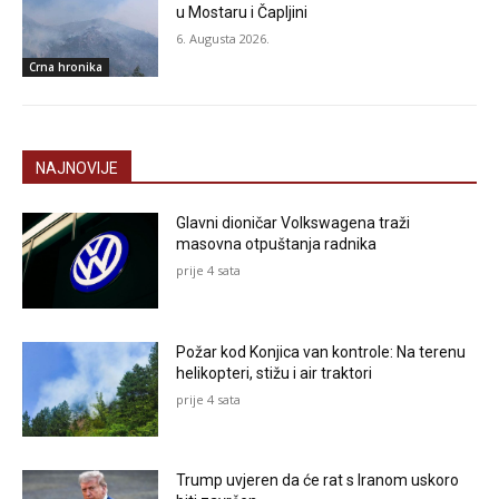
u Mostaru i Čapljini
6. Augusta 2026.
Crna hronika
NAJNOVIJE
Glavni dioničar Volkswagena traži
masovna otpuštanja radnika
prije 4 sata
Požar kod Konjica van kontrole: Na terenu
helikopteri, stižu i air traktori
prije 4 sata
Trump uvjeren da će rat s Iranom uskoro