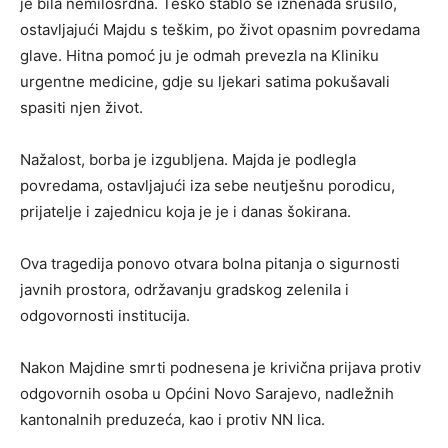
je bila nemilosrdna. Teško stablo se iznenada srušilo,
ostavljajući Majdu s teškim, po život opasnim povredama
glave. Hitna pomoć ju je odmah prevezla na Kliniku
urgentne medicine, gdje su ljekari satima pokušavali
spasiti njen život.
Nažalost, borba je izgubljena. Majda je podlegla
povredama, ostavljajući iza sebe neutješnu porodicu,
prijatelje i zajednicu koja je je i danas šokirana.
Ova tragedija ponovo otvara bolna pitanja o sigurnosti
javnih prostora, održavanju gradskog zelenila i
odgovornosti institucija.
Nakon Majdine smrti podnesena je krivična prijava protiv
odgovornih osoba u Općini Novo Sarajevo, nadležnih
kantonalnih preduzeća, kao i protiv NN lica.