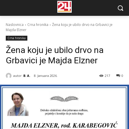
Naslovnica
Crna hronika
Žena koju je ubilo drvo na Grbavici je
Majda Elzner
Crna hronika
Žena koju je ubilo drvo na
Grbavici je Majda Elzner
autor:
B. A.
8. Januara 2026.
217
0