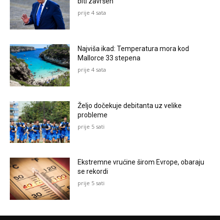
biti završen
prije 4 sata
Najviša ikad: Temperatura mora kod
Mallorce 33 stepena
prije 4 sata
Željo dočekuje debitanta uz velike
probleme
prije 5 sati
Ekstremne vrućine širom Evrope, obaraju
se rekordi
prije 5 sati