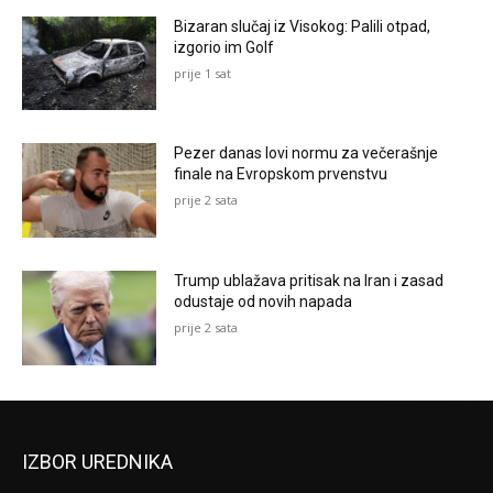
Bizaran slučaj iz Visokog: Palili otpad,
izgorio im Golf
prije 1 sat
Pezer danas lovi normu za večerašnje
finale na Evropskom prvenstvu
prije 2 sata
Trump ublažava pritisak na Iran i zasad
odustaje od novih napada
prije 2 sata
IZBOR UREDNIKA