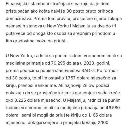
Finansijski i stambeni stručnjaci smatraju da je dom
pristupačan ako košta najviše 30 posto bruto prihoda
domaćinstva. Prema tom pravilu, prosječne cijene zakupa
najmanjih stanova u New Yorku i Majamiju su dva do tri
puta veće od onoga što osoba sa srednjim prihodom u
tim gradovima može da priušti.
U New Yorku, radnici sa punim radnim vremenom imali su
medijalna primanja od 70.295 dolara u 2023. godini,
prema podacima popisa stanovništva SAD-a. Po formuli
od 30 posto, to bi im ostavilo 1.757 dolara mjesečno za
kiriju, prenosi Bankar me. Ali najnoviji Zillow podaci
pokazuju da se prosječna kirija za garsonjeru sada kreće
oko 3.225 dolara mjesečno. U Majamiju, radnici sa punim
radnim vremenom imali su medijalna primanja od 46.580
dolara i sami bi mogli da priušte kiriju do 1.165 dolara
mjesečno, dok garsonjere u prosjeku koštaju 2.100