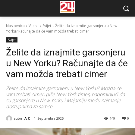
Naslovnica
Vijesti
Svijet
Želite da iznajmite garsonjeru u New
Yorku? Računajte da će vam možda trebati cimer
Svijet
Želite da iznajmite garsonjeru
u New Yorku? Računajte da će
vam možda trebati cimer
Želite da iznajmite garsonjeru u New Yorku? Možda će
vam trebati cimer, piše New York times, napominjući da
su garsonjere u New Yorku i Majamiju među najmanje
dostupnima za samce.
autor:
A C
1. Septembra 2025.
149
0