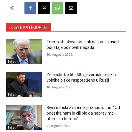
IZ ISTE KATEGORIJE
Trump ublažava pritisak na Iran i zasad
odustaje od novih napada
10. Augusta 2026.
Svijet
Zelenski: Do 50.000 sjevernokorejskih
vojnika bit će raspoređeno u Rusiji
10. Augusta 2026.
Svijet
Bivši iranski zvančnik priznao istinu: “Od
početka nam je cilj bio da napravimo
atomsku bombu”
9. Augusta 2026.
Svijet