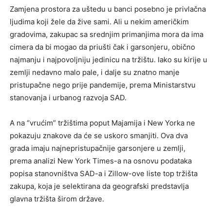
Zamjena prostora za uštedu u banci posebno je privlačna
ljudima koji žele da žive sami. Ali u nekim američkim
gradovima, zakupac sa srednjim primanjima mora da ima
cimera da bi mogao da priušti čak i garsonjeru, obično
najmanju i najpovoljniju jedinicu na tržištu. Iako su kirije u
zemlji nedavno malo pale, i dalje su znatno manje
pristupačne nego prije pandemije, prema Ministarstvu
stanovanja i urbanog razvoja SAD.
A na “vrućim” tržištima poput Majamija i New Yorka ne
pokazuju znakove da će se uskoro smanjiti. Ova dva
grada imaju najnepristupačnije garsonjere u zemlji,
prema analizi New York Times-a na osnovu podataka
popisa stanovništva SAD-a i Zillow-ove liste top tržišta
zakupa, koja je selektirana da geografski predstavlja
glavna tržišta širom države.