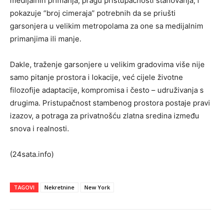
medijalnih primanja, pragu pristupačnosti stanovanja, i
pokazuje “broj cimeraja” potrebnih da se priušti
garsonjera u velikim metropolama za one sa medijalnim
primanjima ili manje.
Dakle, traženje garsonjere u velikim gradovima više nije
samo pitanje prostora i lokacije, već cijele životne
filozofije adaptacije, kompromisa i često – udruživanja s
drugima. Pristupačnost stambenog prostora postaje pravi
izazov, a potraga za privatnošću zlatna sredina između
snova i realnosti.
(24sata.info)
TAGOVI
Nekretnine
New York