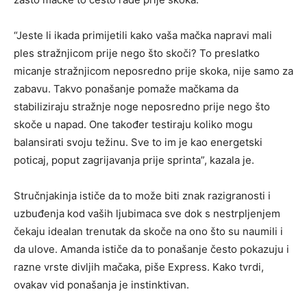
“Jeste li ikada primijetili kako vaša mačka napravi mali
ples stražnjicom prije nego što skoči? To preslatko
micanje stražnjicom neposredno prije skoka, nije samo za
zabavu. Takvo ponašanje pomaže mačkama da
stabiliziraju stražnje noge neposredno prije nego što
skoče u napad. One također testiraju koliko mogu
balansirati svoju težinu. Sve to im je kao energetski
poticaj, poput zagrijavanja prije sprinta”, kazala je.
Stručnjakinja ističe da to može biti znak razigranosti i
uzbuđenja kod vaših ljubimaca sve dok s nestrpljenjem
čekaju idealan trenutak da skoče na ono što su naumili i
da ulove. Amanda ističe da to ponašanje često pokazuju i
razne vrste divljih mačaka, piše Express. Kako tvrdi,
ovakav vid ponašanja je instinktivan.