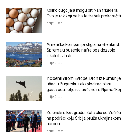
Koliko dugo jaja mogu biti van frižidera:
Ovo je rok koji ne biste trebali prekoračiti
prije 1 sat
Američka kompanija stigla na Grenland:
Spremaju bušenje nafte bez dozvole
lokalnih vlasti
prije 2 sata
Incidenti širom Evrope: Dron iz Rumunije
ušao u Bugarsku i eksplodirao blizu
gasovoda, letjelice uočene i u Njemačkoj
prije 2 sata
Zelenski u Beogradu: Zahvalio se Vučiću
na podršci koju Srbija pruža ukrajinskom
narodu
prije 3 sata