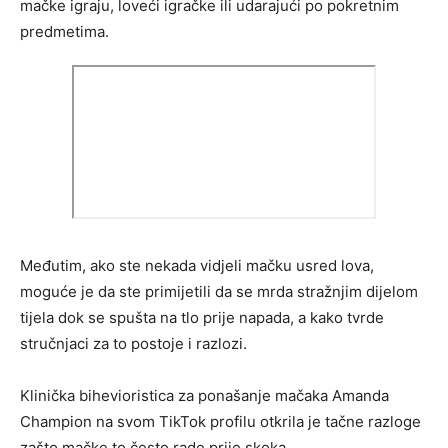
mačke igraju, loveći igračke ili udarajući po pokretnim
predmetima.
Međutim, ako ste nekada vidjeli mačku usred lova,
moguće je da ste primijetili da se mrda stražnjim dijelom
tijela dok se spušta na tlo prije napada, a kako tvrde
stručnjaci za to postoje i razlozi.
Klinička bihevioristica za ponašanje mačaka Amanda
Champion na svom TikTok profilu otkrila je tačne razloge
zašto mačke to često rade prije skoka.