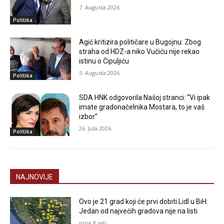
7. Augusta 2026.
Politika
Agić kritizira političare u Bugojnu: Zbog
straha od HDZ-a niko Vučiću nije rekao
istinu o Čipuljiću
5. Augusta 2026.
Politika
SDA HNK odgovorila Našoj stranci: “Vi ipak
imate gradonačelnika Mostara, to je vaš
izbor”
26. Jula 2026.
Politika
NAJNOVIJE
Ovo je 21 grad koji će prvi dobiti Lidl u BiH:
Jedan od najvećih gradova nije na listi
prije 8 sati