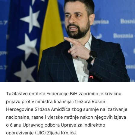
Tužilaštvo entiteta Federacije BiH zaprimilo je krivičnu
prijavu protiv ministra finansija i trezora Bosne i
Hercegovine Srđana Amidžića zbog sumnje na izazivanje
nacionalne, rasne i vjerske mržnje nakon njegovih izjava
o članu Upravnog odbora Uprave za indirektno
oporezivanje (UIO) Zijada Krnjića.