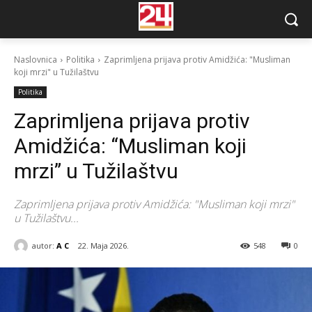
Naslovnica
Politika
Zaprimljena prijava protiv Amidžića: "Musliman
koji mrzi" u Tužilaštvu
Politika
Zaprimljena prijava protiv
Amidžića: “Musliman koji
mrzi” u Tužilaštvu
Zaprimljena prijava protiv Amidžića: "Musliman koji mrzi"
u Tužilaštvu...
autor:
A C
22. Maja 2026.
548
0