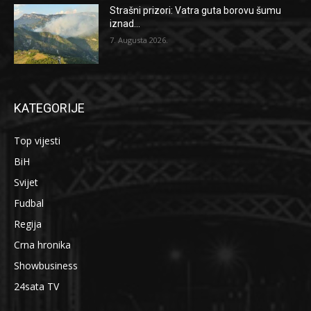
Strašni prizori: Vatra guta borovu šumu
iznad...
7. Augusta 2026.
KATEGORIJE
Top vijesti
BiH
Svijet
Fudbal
Regija
Crna hronika
Showbusiness
24sata TV