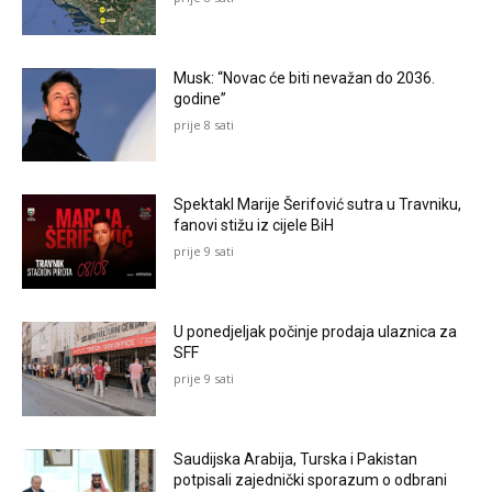
Musk: “Novac će biti nevažan do 2036.
godine”
prije 8 sati
Spektakl Marije Šerifović sutra u Travniku,
fanovi stižu iz cijele BiH
prije 9 sati
U ponedjeljak počinje prodaja ulaznica za
SFF
prije 9 sati
Saudijska Arabija, Turska i Pakistan
potpisali zajednički sporazum o odbrani