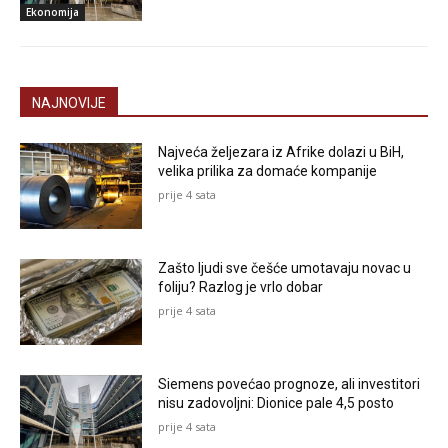
Ekonomija
NAJNOVIJE
Najveća željezara iz Afrike dolazi u BiH,
velika prilika za domaće kompanije
prije 4 sata
Zašto ljudi sve češće umotavaju novac u
foliju? Razlog je vrlo dobar
prije 4 sata
Siemens povećao prognoze, ali investitori
nisu zadovoljni: Dionice pale 4,5 posto
prije 4 sata