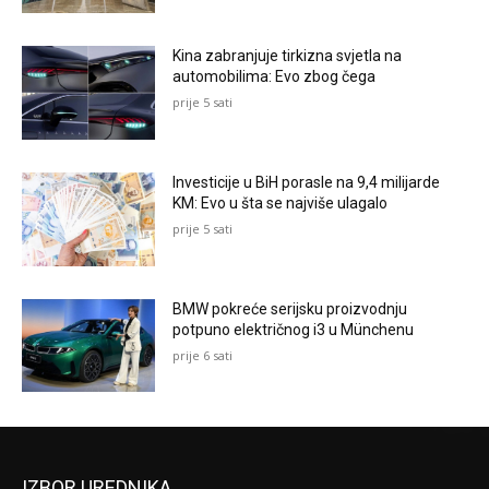
Kina zabranjuje tirkizna svjetla na
automobilima: Evo zbog čega
prije 5 sati
Investicije u BiH porasle na 9,4 milijarde
KM: Evo u šta se najviše ulagalo
prije 5 sati
BMW pokreće serijsku proizvodnju
potpuno električnog i3 u Münchenu
prije 6 sati
IZBOR UREDNIKA