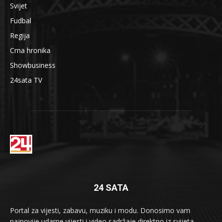
Svijet
Fudbal
Regija
Crna hronika
Showbusiness
24sata TV
24 SATA
Portal za vijesti, zabavu, muziku i modu. Donosimo vam
najnovije udarne vijesti i video sadržaje direktno iz svijeta