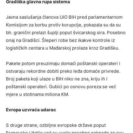
Gradiška glavna rupa sistema
Javna saslušanja članova UIO BIH pred parlamentarnom
Komisijom za borbu protiv korupcije, pokazala su da su
bh. granični prelazi šuplji poput švicarskog sira. Posebno
onaj na Gradišci. Šleperi robe bez ikakve kontrole iz
logističkih centara u Mađarskoj prolaze kroz Gradišku.
Pakete potom preuzimaju domaći poštanski operateri i
ostvaraju rekordne dobiti preko leđa domaće privrede.
Broj paketa koji ulaze u BIH niko ne zna, kriju ih i
poštanski operateri. Gubici po osnovu poreza se već
mjere u stotinama miliona KM.
Evropa uzvraća udarac
S druge strane, ozbiljne evropske države poput
Francuske i Italije već su uvele posebne naknade za ovu