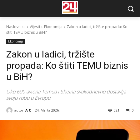
Naslovnica
Vijesti
Ekonomija
Zakon u ladici, tržište propada: Ko
štiti TEMU biznis u BiH?
Ekonomija
Zakon u ladici, tržište
propada: Ko štiti TEMU biznis
u BiH?
Oko 600 aviona Temua i Sheina svakodnevno dostavlja
svoju robu u Evropu.
autor:
A C
24. Marta 2026.
321
0