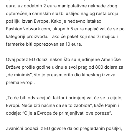
eura, uz dodatnih 2 eura manipulativne naknade zbog
opterećenja carinskih službi uslijed naglog rasta broja
pošiljki izvan Evrope. Kako je nedavno istakao
FashionNetwork.com, ukupnih 5 eura naplaćivat će se po
kategoriji proizvoda. Tako će paket koji sadrži majicu i
farmerke biti oporezovan sa 10 eura.
Ovaj potez EU dolazi nakon što su Sjedinjene Američke
Države prošle godine ukinule svoj prag od 800 dolara za
„de minimis“, što je preusmjerilo dio kineskog izvoza
prema Evropi.
„To će biti odvraćajući faktor i primjenjivat će se u cijeloj
Evropi. Neće biti načina da se to zaobiđe“, kaže Papin i
dodaje: “Cijela Evropa će primjenjivati ove poreze”.
Zvanični podaci iz EU govore da od pregledanih pošiljki,