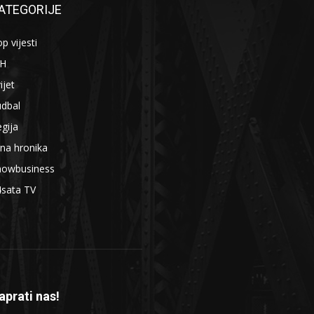
ATEGORIJE
p vijesti
iH
ijet
udbal
gija
na hronika
howbusiness
4sata TV
aprati nas!