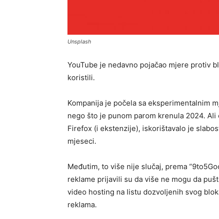
Unsplash
​YouTube je nedavno pojačao mjere protiv bl
koristili.
Kompanija je počela sa eksperimentalnim mj
nego što je punom parom krenula 2024. Ali ča
Firefox (i ekstenzije), iskorištavalo je slab
mjeseci.
Međutim, to više nije slučaj, prema “9to5Goog
reklame prijavili su da više ne mogu da puš
video hosting na listu dozvoljenih svog blo
reklama.