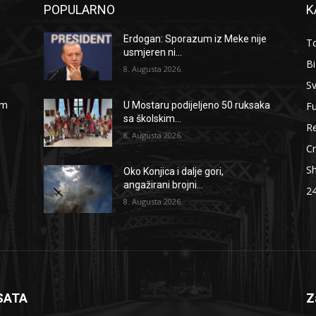
POPULARNO
K
Erdogan: Sporazum iz Meke nije
To
usmjeren ni...
B
8. Augusta 2026.
Sv
F
om
U Mostaru podijeljeno 50 ruksaka
sa školskim...
Re
8. Augusta 2026.
Cr
S
Oko Konjica i dalje gori,
angažirani brojni...
2
8. Augusta 2026.
SATA
Z