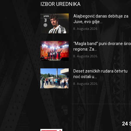
IZBOR UREDNIKA
Alajbegović danas debituje za
Juve, evo gdje...
8. Augusta 2026.
“Magla band” puni dvorane šir
regiona: Za...
8. Augusta 2026.
Deset zeničkih rudara četvrtu
noć ostali u...
8. Augusta 2026.
24 