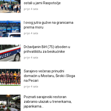
ostali u jami Raspotočje
prije 4 sata
I ovog jutra gužve na granicama
prema moru
prije 4 sata
Državljanin BiH (75) izboden u
prihvatilištu za beskućnike
prije 4 sata
Sarajevo večeras prinudni
domaćin u Mostaru, Široki i Sloga
na Pecari
prije 4 sata
Poznati sarajevski restoran
zabranio ulazak u trenerkama,
japankama…