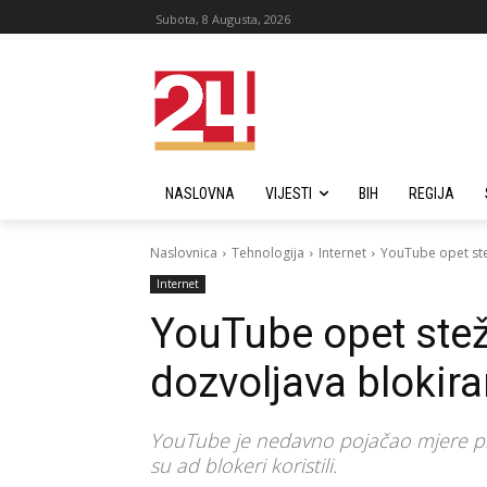
Subota, 8 Augusta, 2026
NASLOVNA
VIJESTI
BIH
REGIJA
Naslovnica
Tehnologija
Internet
YouTube opet ste
Internet
YouTube opet stež
dozvoljava blokir
​YouTube je nedavno pojačao mjere pro
su ad blokeri koristili.