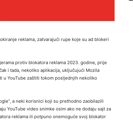
okiranje reklama, zatvarajući rupe koje su ad blokeri
erama protiv blokatora reklama 2023. godine, prije
k i tada, nekoliko aplikacija, uključujući Mozila
osti u YouTube zaštiti tokom posljednjih nekoliko
le”, a neki korisnici koji su prethodno zaobilazili
taju YouTube video snimke osim ako ne dodaju sajt za
katora reklama ili potpuno onemoguće svoj blokator