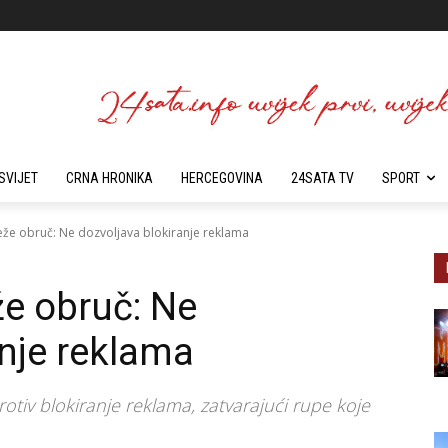
SVIJET
CRNA HRONIKA
HERCEGOVINA
24SATA TV
SPORT
že obruč: Ne dozvoljava blokiranje reklama
e obruč: Ne
anje reklama
tiv blokiranje reklama, zatvarajući rupe koje