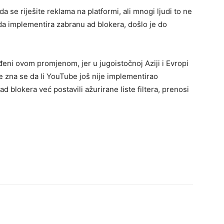
a se riješite reklama na platformi, ali mnogi ljudi to ne
 da implementira zabranu ad blokera, došlo je do
đeni ovom promjenom, jer u jugoistočnoj Aziji i Evropi
ne zna se da li YouTube još nije implementirao
d blokera već postavili ažurirane liste filtera, prenosi