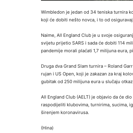
Wimbledon je jedan od 34 teniska turnira koj
koji će dobiti nešto novca, i to od osigurav
Naime, All England Club je u svoje osiguranj
svijetu prijetio SARS i sada će dobiti 114 m
pandemije morali plaćati 1,7 milijuna eura, 
Druga dva Grand Slam turnira – Roland Garro
rujan i US Open, koji je zakazan za kraj kolo
gubitak od 250 milijuna eura u slučaju otkaz
All England Club (AELT) je objavio da će dio
raspodijeliti klubovima, turnirima, sucima, 
širenjem koronavirusa.
(Hina)