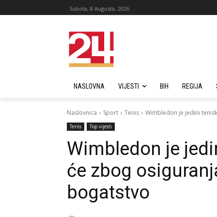
Subota, 8 Augusta, 2026
NASLOVNA
VIJESTI
BIH
REGIJA
Naslovnica
Sport
Tenis
Wimbledon je jedini tenisk
Tenis
Top vijesti
Wimbledon je jedin
će zbog osiguranja
bogatstvo