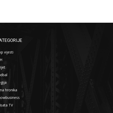
ATEGORIJE
p vijesti
iH
ijet
udbal
gija
na hronika
howbusiness
4sata TV