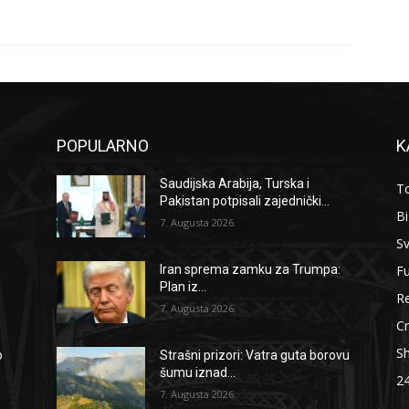
POPULARNO
K
Saudijska Arabija, Turska i
To
Pakistan potpisali zajednički...
B
7. Augusta 2026.
Sv
F
Iran sprema zamku za Trumpa:
Plan iz...
Re
7. Augusta 2026.
Cr
S
o
Strašni prizori: Vatra guta borovu
šumu iznad...
2
7. Augusta 2026.