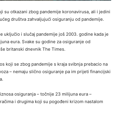
i su otkazani zbog pandemije koronavirusa, ali i jedini
ajućeg društva zahvaljujući osiguranju od pandemije.
e uključio i slučaj pandemije još 2003. godine kada je
ilijuna eura. Svake su godine za osiguranje od
piše britanski dnevnik The Times.
s koji se zbog pandemije s kraja svibnja prebacio na
voza – nemaju slično osiguranje pa im prijeti financijski
a.
 iznosa osiguranja – točnije 23 milijuna eura –
igračima i drugima koji su pogođeni krizom nastalom