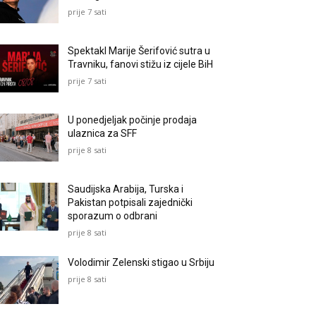
prije 7 sati
Spektakl Marije Šerifović sutra u
Travniku, fanovi stižu iz cijele BiH
prije 7 sati
U ponedjeljak počinje prodaja
ulaznica za SFF
prije 8 sati
Saudijska Arabija, Turska i
Pakistan potpisali zajednički
sporazum o odbrani
prije 8 sati
Volodimir Zelenski stigao u Srbiju
prije 8 sati