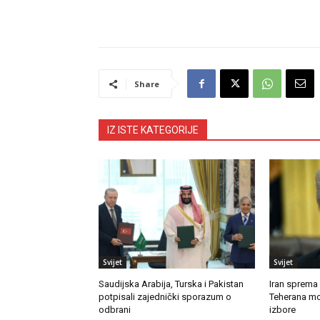
Share
IZ ISTE KATEGORIJE
Svijet
Svijet
Saudijska Arabija, Turska i Pakistan
Iran sprema
potpisali zajednički sporazum o
Teherana mo
odbrani
izbore