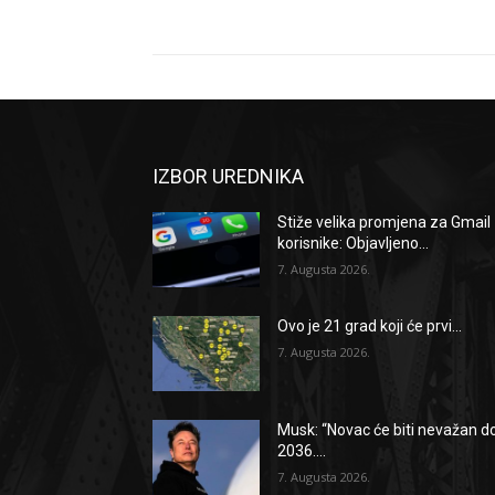
IZBOR UREDNIKA
Stiže velika promjena za Gmail
korisnike: Objavljeno...
7. Augusta 2026.
Ovo je 21 grad koji će prvi...
7. Augusta 2026.
Musk: “Novac će biti nevažan d
2036....
7. Augusta 2026.