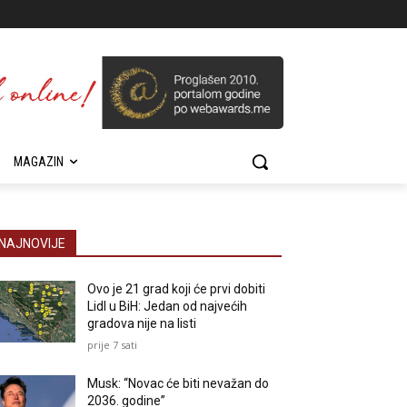
MAGAZIN
NAJNOVIJE
Ovo je 21 grad koji će prvi dobiti
Lidl u BiH: Jedan od najvećih
gradova nije na listi
prije 7 sati
Musk: “Novac će biti nevažan do
2036. godine”