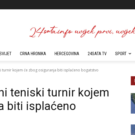
SVIJET
CRNA HRONIKA
HERCEGOVINA
24SATA TV
SPORT
i turnir kojem će zbog osiguranja biti isplaćeno bogatstvo
i teniski turnir kojem
 biti isplaćeno