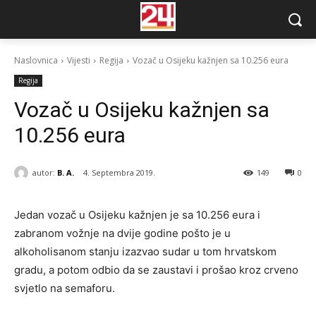
Naslovnica
Vijesti
Regija
Vozač u Osijeku kažnjen sa 10.256 eura
Regija
Vozač u Osijeku kažnjen sa
10.256 eura
autor:
B. A.
4. Septembra 2019.
149
0
Jedan vozač u Osijeku kažnjen je sa 10.256 eura i
zabranom vožnje na dvije godine pošto je u
alkoholisanom stanju izazvao sudar u tom hrvatskom
gradu, a potom odbio da se zaustavi i prošao kroz crveno
svjetlo na semaforu.