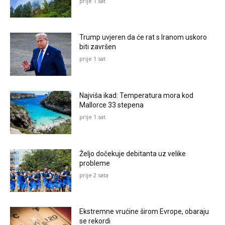
prije 1 sat
Trump uvjeren da će rat s Iranom uskoro
biti završen
prije 1 sat
Najviša ikad: Temperatura mora kod
Mallorce 33 stepena
prije 1 sat
Željo dočekuje debitanta uz velike
probleme
prije 2 sata
Ekstremne vrućine širom Evrope, obaraju
se rekordi