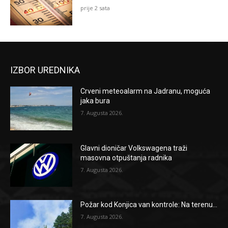
prije 2 sata
IZBOR UREDNIKA
Crveni meteoalarm na Jadranu, moguća
jaka bura
7. Augusta 2026.
Glavni dioničar Volkswagena traži
masovna otpuštanja radnika
7. Augusta 2026.
Požar kod Konjica van kontrole: Na terenu...
7. Augusta 2026.