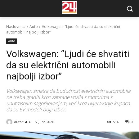
Naslovnica
Auto
Volkswagen: "Ljudi će shvatiti da su električni
automobili najbolji izbor"
Auto
Volkswagen: “Ljudi će shvatiti
da su električni automobili
najbolji izbor”
Volkswagen smatra da budućnost električnih automobila
ne treba graditi kroz zabrane vozila s motorima s
unutrašnjim sagorijevanjem, već kroz uvjeravanje kupaca
da su EV modeli bolji izbor.
autor:
A C
5. Juna 2026.
534
0