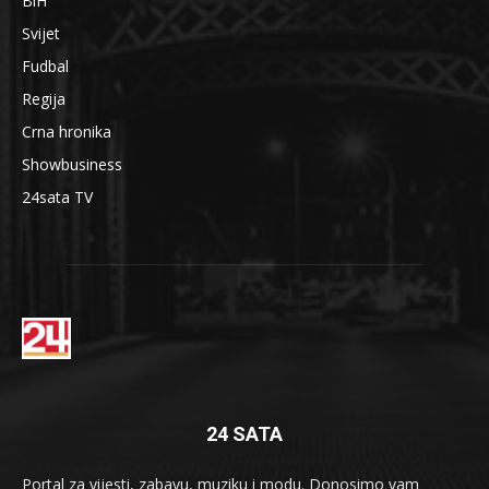
BiH
Svijet
Fudbal
Regija
Crna hronika
Showbusiness
24sata TV
24 SATA
Portal za vijesti, zabavu, muziku i modu. Donosimo vam