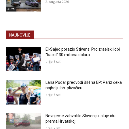
2. Augusta 2026.
Auto
NAJNOVIJE
El-Sajed porazio Stivens: Proizraelski lobi
“bacio” 30 miliona dolara
prije 6 sati
Lana Pudar predvodi BiH na EP: Pariz čeka
najbolju bh. plivačicu
prije 6 sati
Nevrijeme zahvatilo Sloveniju, oluje idu
prema Hrvatskoj
prije 7 sati