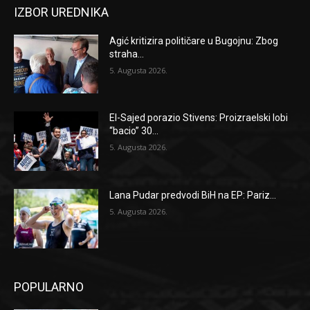
IZBOR UREDNIKA
Agić kritizira političare u Bugojnu: Zbog
straha...
5. Augusta 2026.
El-Sajed porazio Stivens: Proizraelski lobi
“bacio” 30...
5. Augusta 2026.
Lana Pudar predvodi BiH na EP: Pariz...
5. Augusta 2026.
POPULARNO