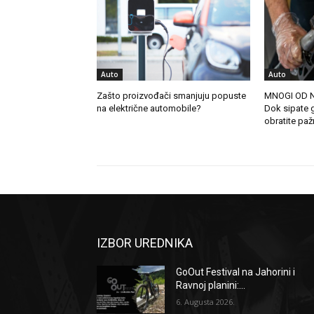
Auto
Auto
Zašto proizvođači smanjuju popuste
MNOGI OD 
na električne automobile?
Dok sipate g
obratite paž
IZBOR UREDNIKA
GoOut Festival na Jahorini i
Ravnoj planini:...
6. Augusta 2026.