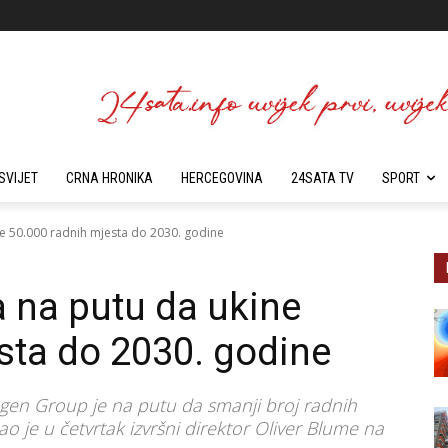
SVIJET
CRNA HRONIKA
HERCEGOVINA
24SATA TV
SPORT
e 50.000 radnih mjesta do 2030. godine
 na putu da ukine
sta do 2030. godine
gen Group je na putu da smanji broj radnih
o je u četvrtak izvršni direktor Oliver Blume na