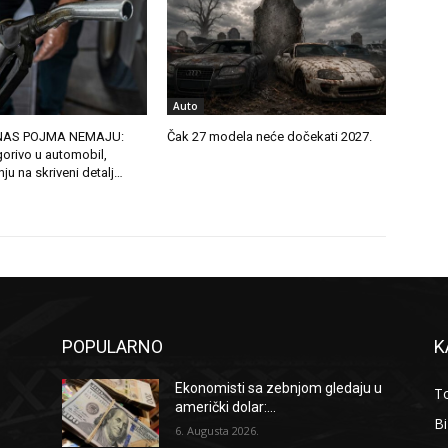
Auto
NAS POJMA NEMAJU:
Čak 27 modela neće dočekati 2027.
orivo u automobil,
nju na skriveni detalj…
POPULARNO
K
Ekonomisti sa zebnjom gledaju u
To
američki dolar:...
B
6. Augusta 2026.