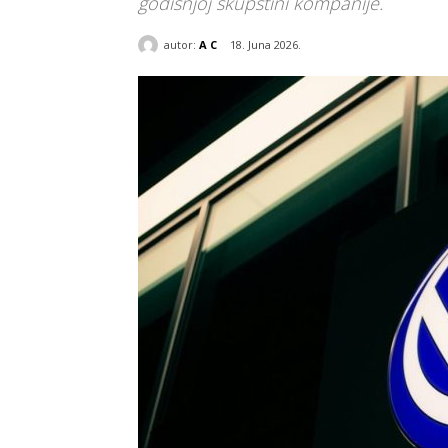
godišnjoj skupštini kompanije.
autor:
A C
18. Juna 2026.