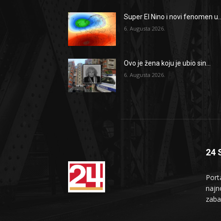
Super El Nino i novi fenomen u..
6. Augusta 2026.
Ovo je žena koju je ubio sin...
6. Augusta 2026.
24 
Port
najno
zaba