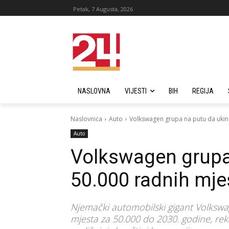
Petak, 7 Augusta, 2026
NASLOVNA
VIJESTI
BIH
REGIJA
Naslovnica
Auto
Volkswagen grupa na putu da ukin
Auto
Volkswagen grupa
50.000 radnih mje
Njemački automobilski gigant Volkswa
mjesta za 50.000 do 2030. godine, reka