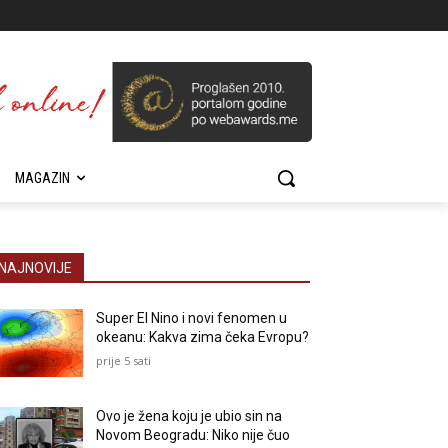
MAGAZIN
NAJNOVIJE
Super El Nino i novi fenomen u
okeanu: Kakva zima čeka Evropu?
prije 5 sati
Ovo je žena koju je ubio sin na
Novom Beogradu: Niko nije čuo