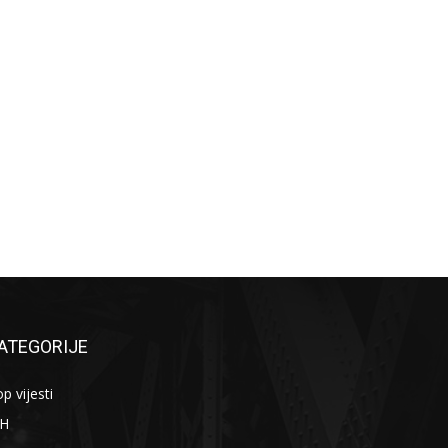
ATEGORIJE
p vijesti
iH