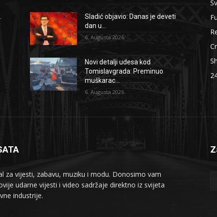
Sv
F
.
Sladić objavio: Danas je deveti
dan u...
Re
6. Augusta 2026.
Cr
S
Novi detalji udesa kod
Tomislavgrada: Preminuo
2
muškarac...
6. Augusta 2026.
SATA
Z
al za vijesti, zabavu, muziku i modu. Donosimo vam
vije udarne vijesti i video sadržaje direktno iz svijeta
vne industrije.