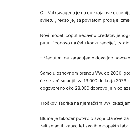
Cilj Volkswagena je da do kraja ove decenij
svijetu”, rekao je, sa povratom prodaje izm
Novi modeli poput nedavno predstavljenog e
putu i “ponovo na čelu konkurencije”, tvrdio
– Međutim, ne zarađujemo dovoljno novca od 
Samo u osnovnom brendu VW, do 2030. godin
će se već smanjiti za 19.000 do kraja 2026. 
dogovoreno oko 28.000 dobrovoljnih odlaza
Troškovi fabrika na njemačkim VW lokacijama
Blume je također potvrdio svoje planove za 
želi smanjiti kapacitet svojih evropskih fab