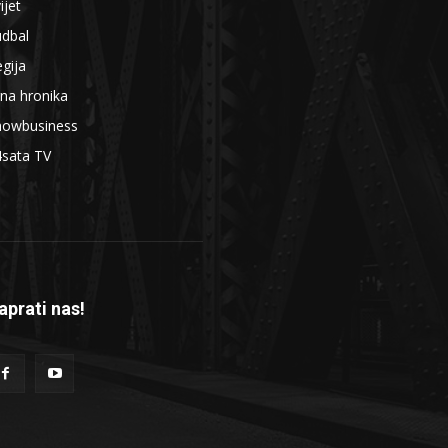
ijet
udbal
gija
na hronika
howbusiness
4sata TV
aprati nas!