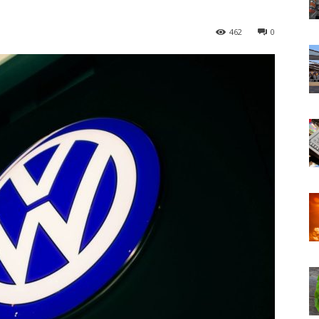
462
0