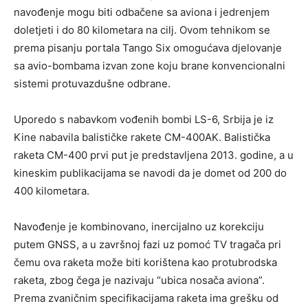
navođenje mogu biti odbačene sa aviona i jedrenjem
doletjeti i do 80 kilometara na cilj. Ovom tehnikom se
prema pisanju portala Tango Six omogućava djelovanje
sa avio-bombama izvan zone koju brane konvencionalni
sistemi protuvazdušne odbrane.
Uporedo s nabavkom vođenih bombi LS-6, Srbija je iz
Kine nabavila balističke rakete CM-400AK. Balistička
raketa CM-400 prvi put je predstavljena 2013. godine, a u
kineskim publikacijama se navodi da je domet od 200 do
400 kilometara.
Navođenje je kombinovano, inercijalno uz korekciju
putem GNSS, a u završnoj fazi uz pomoć TV tragača pri
čemu ova raketa može biti korištena kao protubrodska
raketa, zbog čega je nazivaju “ubica nosača aviona”.
Prema zvaničnim specifikacijama raketa ima grešku od