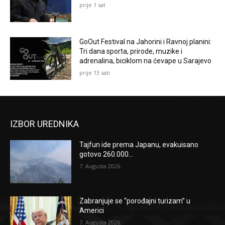
prije 1 sat
GoOut Festival na Jahorini i Ravnoj planini:
Tri dana sporta, prirode, muzike i
adrenalina, biciklom na ćevape u Sarajevo
prije 13 sati
IZBOR UREDNIKA
Tajfun ide prema Japanu, evakuisano
gotovo 260.000...
7. Augusta 2026.
Zabranjuje se “porođajni turizam” u
Americi
7. Augusta 2026.