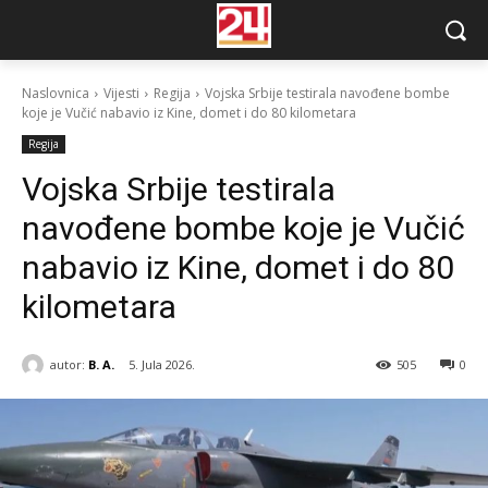
Naslovnica
Vijesti
Regija
Vojska Srbije testirala navođene bombe
koje je Vučić nabavio iz Kine, domet i do 80 kilometara
Regija
Vojska Srbije testirala
navođene bombe koje je Vučić
nabavio iz Kine, domet i do 80
kilometara
autor:
B. A.
5. Jula 2026.
505
0