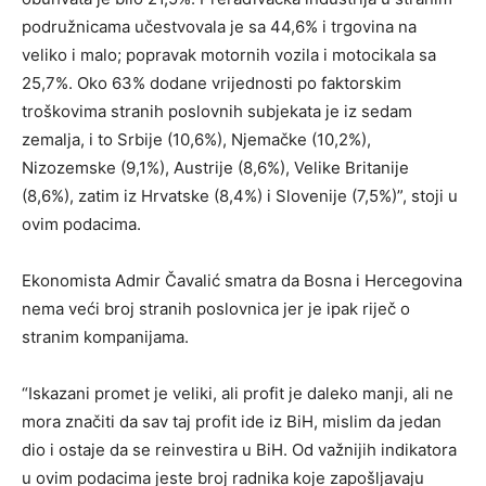
podružnicama učestvovala je sa 44,6% i trgovina na
veliko i malo; popravak motornih vozila i motocikala sa
25,7%. Oko 63% dodane vrijednosti po faktorskim
troškovima stranih poslovnih subjekata je iz sedam
zemalja, i to Srbije (10,6%), Njemačke (10,2%),
Nizozemske (9,1%), Austrije (8,6%), Velike Britanije
(8,6%), zatim iz Hrvatske (8,4%) i Slovenije (7,5%)”, stoji u
ovim podacima.
Ekonomista Admir Čavalić smatra da Bosna i Hercegovina
nema veći broj stranih poslovnica jer je ipak riječ o
stranim kompanijama.
“Iskazani promet je veliki, ali profit je daleko manji, ali ne
mora značiti da sav taj profit ide iz BiH, mislim da jedan
dio i ostaje da se reinvestira u BiH. Od važnijih indikatora
u ovim podacima jeste broj radnika koje zapošljavaju