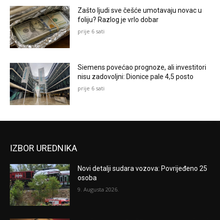
Zašto ljudi sve češće umotavaju novac u
foliju? Razlog je vrlo dobar
prije 6 sati
Siemens povećao prognoze, ali investitori
nisu zadovoljni: Dionice pale 4,5 posto
prije 6 sati
IZBOR UREDNIKA
Novi detalji sudara vozova: Povrijeđeno 25
osoba
9. Augusta 2026.