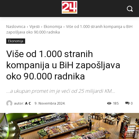
Naslovnica
Vijesti
Ekonomija
Više od 1.000 stranih kompanija u BiH
zapošljava oko 90.000 radnika
Ekonomija
Više od 1.000 stranih
kompanija u BiH zapošljava
oko 90.000 radnika
...a ukupan promet im je veći od 25 milijardi KM...
autor:
A C
9. Novembra 2024.
185
0