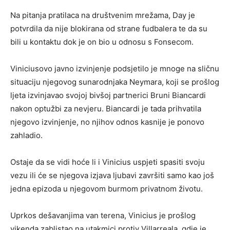
Na pitanja pratilaca na društvenim mrežama, Day je
potvrdila da nije blokirana od strane fudbalera te da su
bili u kontaktu dok je on bio u odnosu s Fonsecom.
Viniciusovo javno izvinjenje podsjetilo je mnoge na sličnu
situaciju njegovog sunarodnjaka Neymara, koji se prošlog
ljeta izvinjavao svojoj bivšoj partnerici Bruni Biancardi
nakon optužbi za nevjeru. Biancardi je tada prihvatila
njegovo izvinjenje, no njihov odnos kasnije je ponovo
zahladio.
Ostaje da se vidi hoće li i Vinicius uspjeti spasiti svoju
vezu ili će se njegova izjava ljubavi završiti samo kao još
jedna epizoda u njegovom burmom privatnom životu.
Uprkos dešavanjima van terena, Vinicius je prošlog
vikenda zablistao na utakmici protiv Villarreala, gdje je