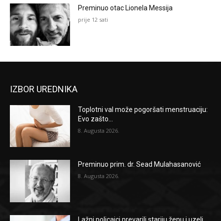
Preminuo otac Lionela Messija
prije 12 sati
IZBOR UREDNIKA
Toplotni val može pogoršati menstruaciju:
Evo zašto...
8. Augusta 2026.
Preminuo prim. dr. Sead Mulahasanović
8. Augusta 2026.
Lažni policajci prevarili stariju ženu i uzeli...