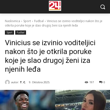
Naslovnica
Sport
Fudbal
Vinicius se izvinio voditeljici nakon što je
otkrila poruke koje je slao drugoj ženi iza njenih leđa
Sport
Fudbal
Vinicius se izvinio voditeljici
nakon što je otkrila poruke
koje je slao drugoj ženi iza
njenih leđa
autor:
T. C.
9. Oktobra 2025.
197
0