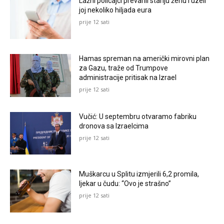
Lažni policajci prevarili stariju ženu i uzeli
joj nekoliko hiljada eura
prije 12 sati
Hamas spreman na američki mirovni plan
za Gazu, traže od Trumpove
administracije pritisak na Izrael
prije 12 sati
Vučić: U septembru otvaramo fabriku
dronova sa Izraelcima
prije 12 sati
Muškarcu u Splitu izmjerili 6,2 promila,
ljekar u čudu: “Ovo je strašno”
prije 12 sati