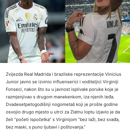
Zvijezda Real Madrida i brazilske reprezentacije Vinicius
Junior javno se izvinio influenserici i voditeljici Virginiji
Fonseci, nakon što su u javnost isplivale poruke koje je
razmjenjivao s drugom manekenkom, iza njenih leđa.
Dvadesetpetogodišnji nogometaš koji je prošle godine
osvojio drugo mjesto u utrci za Zlatnu loptu izjavio je da
želi “početi ispočetka” s Virginijom “bez laži, bez svađa,
bez maski, s puno ljubavi i poštovanja.”