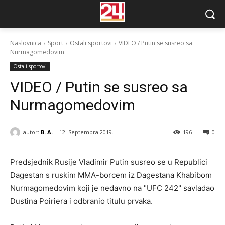
Naslovnica
Sport
Ostali sportovi
VIDEO / Putin se susreo sa
Nurmagomedovim
Ostali sportovi
VIDEO / Putin se susreo sa
Nurmagomedovim
autor:
B. A.
12. Septembra 2019.
196
0
Predsjednik Rusije Vladimir Putin susreo se u Republici
Dagestan s ruskim MMA-borcem iz Dagestana Khabibom
Nurmagomedovim koji je nedavno na "UFC 242" savladao
Dustina Poiriera i odbranio titulu prvaka.