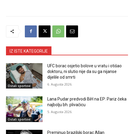
IZ ISTE KATEGORIJE
UFC borac osjetio bolove u vratu i otišao
doktoru, ni slutio nije da su ga nijanse
dijelile od smrti
6. Augusta 2026.
Ostali sportovi
Lana Pudar predvodi BiH na EP: Pariz čeka
najbolju bh. plivačicu
5. Augusta 2026.
Ostali sportovi
Preminuo brazilski borac Allan