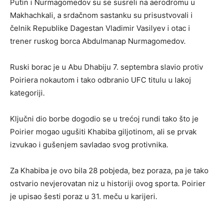
Putin i Nurmagomedov su se susreli na aerodromu u
Makhachkali, a srdačnom sastanku su prisustvovali i
čelnik Republike Dagestan Vladimir Vasilyev i otac i
trener ruskog borca Abdulmanap Nurmagomedov.
Ruski borac je u Abu Dhabiju 7. septembra slavio protiv
Poiriera nokautom i tako odbranio UFC titulu u lakoj
kategoriji.
Ključni dio borbe dogodio se u trećoj rundi tako što je
Poirier mogao ugušiti Khabiba giljotinom, ali se prvak
izvukao i gušenjem savladao svog protivnika.
Za Khabiba je ovo bila 28 pobjeda, bez poraza, pa je tako
ostvario nevjerovatan niz u historiji ovog sporta. Poirier
je upisao šesti poraz u 31. meču u karijeri.