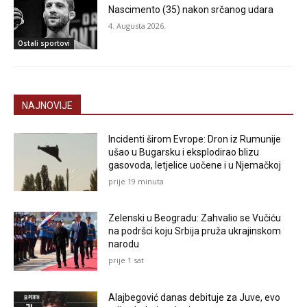
Nascimento (35) nakon srčanog udara
4. Augusta 2026.
Ostali sportovi
NAJNOVIJE
Incidenti širom Evrope: Dron iz Rumunije
ušao u Bugarsku i eksplodirao blizu
gasovoda, letjelice uočene i u Njemačkoj
prije 19 minuta
Zelenski u Beogradu: Zahvalio se Vučiću
na podršci koju Srbija pruža ukrajinskom
narodu
prije 1 sat
Alajbegović danas debituje za Juve, evo