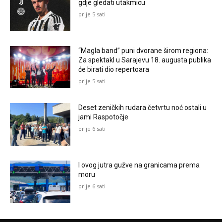
gdje gledati utakmicu
prije 5 sati
“Magla band” puni dvorane širom regiona:
Za spektakl u Sarajevu 18. augusta publika
će birati dio repertoara
prije 5 sati
Deset zeničkih rudara četvrtu noć ostali u
jami Raspotočje
prije 6 sati
I ovog jutra gužve na granicama prema
moru
prije 6 sati