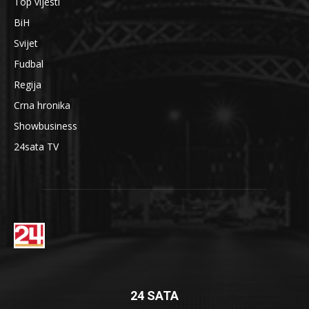
Top vijesti
BiH
Svijet
Fudbal
Regija
Crna hronika
Showbusiness
24sata TV
24 SATA