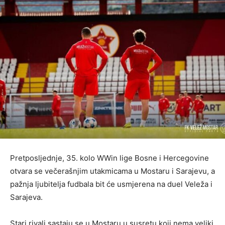
Pretposljednje, 35. kolo WWin lige Bosne i Hercegovine
otvara se večerašnjim utakmicama u Mostaru i Sarajevu, a
pažnja ljubitelja fudbala bit će usmjerena na duel Veleža i
Sarajeva.
Stari rivali sastaju se u Mostaru u susretu koji nema veliki