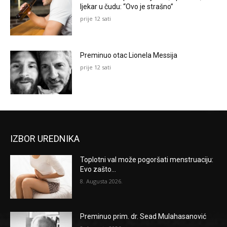
ljekar u čudu: “Ovo je strašno”
prije 12 sati
Preminuo otac Lionela Messija
prije 12 sati
IZBOR UREDNIKA
Toplotni val može pogoršati menstruaciju:
Evo zašto...
8. Augusta 2026.
Preminuo prim. dr. Sead Mulahasanović