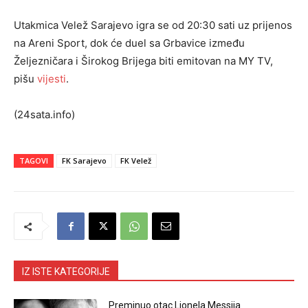
Utakmica Velež Sarajevo igra se od 20:30 sati uz prijenos
na Areni Sport, dok će duel sa Grbavice između
Željezničara i Širokog Brijega biti emitovan na MY TV,
pišu
vijesti
.
(24sata.info)
TAGOVI
FK Sarajevo
FK Velež
IZ ISTE KATEGORIJE
Preminuo otac Lionela Messija