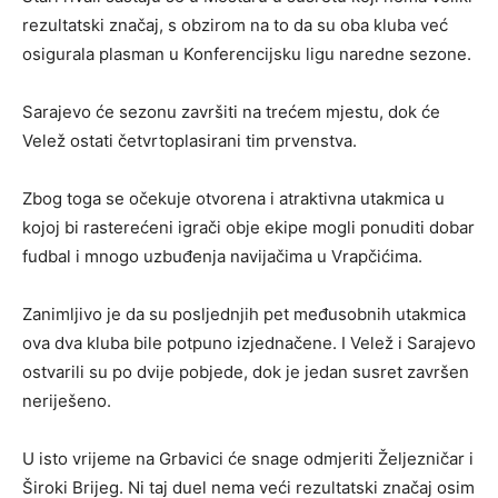
rezultatski značaj, s obzirom na to da su oba kluba već
osigurala plasman u Konferencijsku ligu naredne sezone.
Sarajevo će sezonu završiti na trećem mjestu, dok će
Velež ostati četvrtoplasirani tim prvenstva.
Zbog toga se očekuje otvorena i atraktivna utakmica u
kojoj bi rasterećeni igrači obje ekipe mogli ponuditi dobar
fudbal i mnogo uzbuđenja navijačima u Vrapčićima.
Zanimljivo je da su posljednjih pet međusobnih utakmica
ova dva kluba bile potpuno izjednačene. I Velež i Sarajevo
ostvarili su po dvije pobjede, dok je jedan susret završen
neriješeno.
U isto vrijeme na Grbavici će snage odmjeriti Željezničar i
Široki Brijeg. Ni taj duel nema veći rezultatski značaj osim