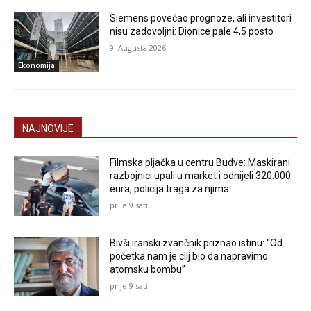
Siemens povećao prognoze, ali investitori
nisu zadovoljni: Dionice pale 4,5 posto
9. Augusta 2026.
Ekonomija
NAJNOVIJE
Filmska pljačka u centru Budve: Maskirani
razbojnici upali u market i odnijeli 320.000
eura, policija traga za njima
prije 9 sati
Bivši iranski zvančnik priznao istinu: “Od
početka nam je cilj bio da napravimo
atomsku bombu”
prije 9 sati