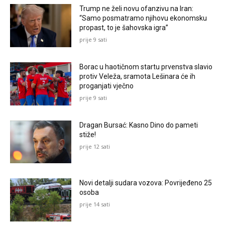
Trump ne želi novu ofanzivu na Iran:
“Samo posmatramo njihovu ekonomsku
propast, to je šahovska igra”
prije 9 sati
Borac u haotičnom startu prvenstva slavio
protiv Veleža, sramota Lešinara će ih
proganjati vječno
prije 9 sati
Dragan Bursać: Kasno Dino do pameti
stiže!
prije 12 sati
Novi detalji sudara vozova: Povrijeđeno 25
osoba
prije 14 sati