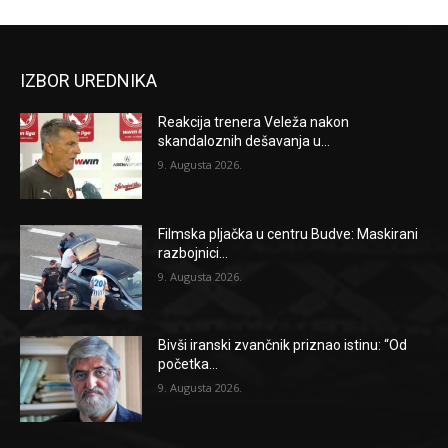
IZBOR UREDNIKA
Reakcija trenera Veleža nakon
skandaloznih dešavanja u...
9. Augusta 2026.
Filmska pljačka u centru Budve: Maskirani
razbojnici...
9. Augusta 2026.
Bivši iranski zvančnik priznao istinu: “Od
početka...
9. Augusta 2026.