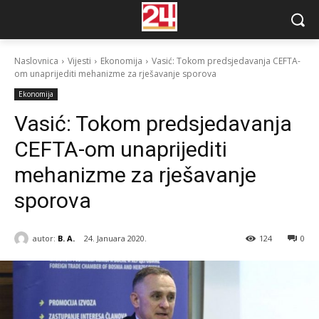
Naslovnica
Vijesti
Ekonomija
Vasić: Tokom predsjedavanja CEFTA-
om unaprijediti mehanizme za rješavanje sporova
Ekonomija
Vasić: Tokom predsjedavanja
CEFTA-om unaprijediti
mehanizme za rješavanje
sporova
autor:
B. A.
24. Januara 2020.
124
0