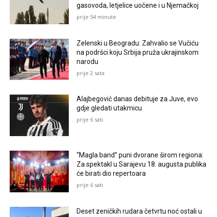
gasovoda, letjelice uočene i u Njemačkoj
prije 54 minute
Zelenski u Beogradu: Zahvalio se Vučiću
na podršci koju Srbija pruža ukrajinskom
narodu
prije 2 sata
Alajbegović danas debituje za Juve, evo
gdje gledati utakmicu
prije 6 sati
“Magla band” puni dvorane širom regiona:
Za spektakl u Sarajevu 18. augusta publika
će birati dio repertoara
prije 6 sati
Deset zeničkih rudara četvrtu noć ostali u