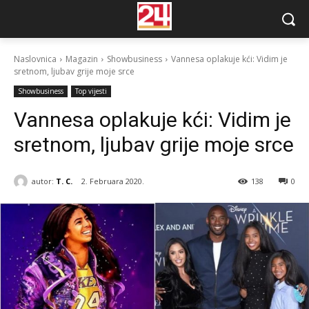
Naslovnica
Magazin
Showbusiness
Vannesa oplakuje kći: Vidim je
sretnom, ljubav grije moje srce
Showbusiness
Top vijesti
Vannesa oplakuje kći: Vidim je
sretnom, ljubav grije moje srce
autor:
T. C.
2. Februara 2020.
138
0