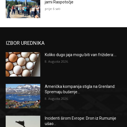
jami Raspotočje
prije 6 sati
IZBOR UREDNIKA
Koliko dugo jaja mogu biti van frižidera:...
8. Augusta 2026.
Američka kompanija stigla na Grenland:
Spremaju bušenje...
8. Augusta 2026.
Incidenti širom Evrope: Dron iz Rumunije
ušao...