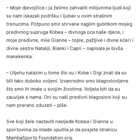
– Moje djevojčice i ja želimo zahvaliti milijunima ljudi koji
su nam iskazali podršku i ljubav u ovim strašnim
trenucima. Potpuno smo shrvane naglim gubitkom mojeg
predivnog supruga Kobea – divnoga oca naše djece, i
moje predivne, mile Gianne – tople, pažljive i divne kćeri i
divne sestre Nataliji, Bianki i Capri – napisala je bivša
manekenka.
– Utjehu nalazim u tome što su i Kobe i Gigi znali da su
bili tako duboko voljeni. Izvanredno smo blagoslovljene
što smo ih imale u svojim životima. Voljela bih da su
zauvijek s nama. Oni su naši predivni blagoslovi koji su
nam prerano oduzeti – piše.
Sve koji žele nastaviti nasljeđe Kobea i Gianne u
sportovima za mlade uputila je da posjete stranicu
MambaSports Foundation.org.