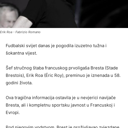
Erik Roa - Fabrizio Romano
Fudbalski svijet danas je pogodila izuzetno tužna i
šokantna vijest.
Šef stručnog štaba francuskog prvoligaša Bresta (Stade
Brestois), Erik Roa (Éric Roy), preminuo je iznenada u 58.
godini života.
Ova tragična informacija ostavila je u nevjerici navijače
Bresta, ali i kompletnu sportsku javnost u Francuskoj i
Evropi.
Pod njegovim vodstvom, Brest je proživljavao zvjezdane