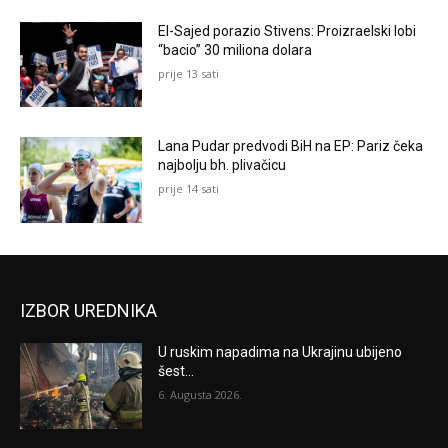
El-Sajed porazio Stivens: Proizraelski lobi
“bacio” 30 miliona dolara
prije 13 sati
Lana Pudar predvodi BiH na EP: Pariz čeka
najbolju bh. plivačicu
prije 14 sati
IZBOR UREDNIKA
U ruskim napadima na Ukrajinu ubijeno
šest...
6. Augusta 2026.