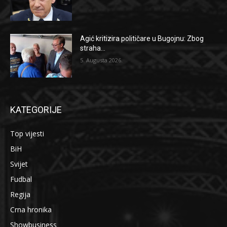
Agić kritizira političare u Bugojnu: Zbog
straha...
5. Augusta 2026.
KATEGORIJE
Top vijesti
BiH
Svijet
Fudbal
Regija
Crna hronika
Showbusiness