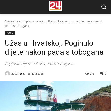
Naslovnica
Vijesti
Regija
Užas u Hrvatskoj: Poginulo dijete nakon
pada s tobogana
Regija
Užas u Hrvatskoj: Poginulo
dijete nakon pada s tobogana
Poginulo dijete nakon pada s tobogana...
autor:
A C
23. Jula 2025.
273
0