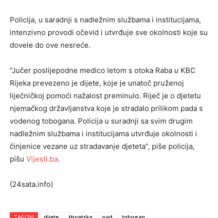
Policija, u saradnji s nadležnim službama i institucijama,
intenzivno provodi očevid i utvrđuje sve okolnosti koje su
dovele do ove nesreće.
“Jučer poslijepodne medico letom s otoka Raba u KBC
Rijeka prevezeno je dijete, koje je unatoč pruženoj
liječničkoj pomoći nažalost preminulo. Riječ je o djetetu
njemačkog državljanstva koje je stradalo prilikom pada s
vodenog tobogana. Policija u suradnji sa svim drugim
nadležnim službama i institucijama utvrđuje okolnosti i
činjenice vezane uz stradavanje djeteta”, piše policija,
pišu
Vijesti.ba
.
(24sata.info)
TAGOVI
dijete
Hrvatska
pad
tobogan