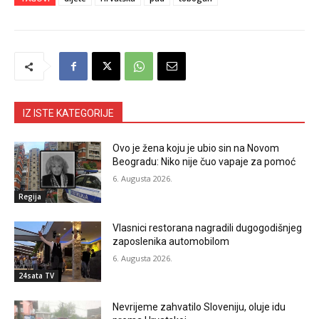
IZ ISTE KATEGORIJE
Ovo je žena koju je ubio sin na Novom
Beogradu: Niko nije čuo vapaje za pomoć
6. Augusta 2026.
Regija
Vlasnici restorana nagradili dugogodišnjeg
zaposlenika automobilom
6. Augusta 2026.
24sata TV
Nevrijeme zahvatilo Sloveniju, oluje idu