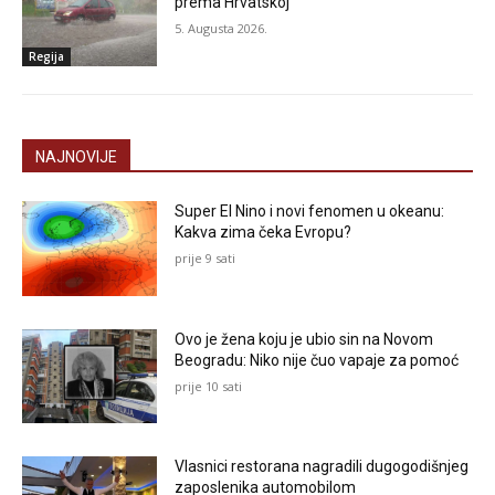
prema Hrvatskoj
5. Augusta 2026.
Regija
NAJNOVIJE
Super El Nino i novi fenomen u okeanu:
Kakva zima čeka Evropu?
prije 9 sati
Ovo je žena koju je ubio sin na Novom
Beogradu: Niko nije čuo vapaje za pomoć
prije 10 sati
Vlasnici restorana nagradili dugogodišnjeg
zaposlenika automobilom