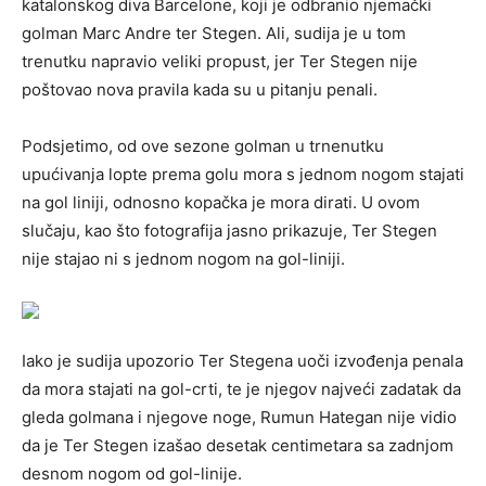
katalonskog diva Barcelone, koji je odbranio njemački
golman Marc Andre ter Stegen. Ali, sudija je u tom
trenutku napravio veliki propust, jer Ter Stegen nije
poštovao nova pravila kada su u pitanju penali.
Podsjetimo, od ove sezone golman u trnenutku
upućivanja lopte prema golu mora s jednom nogom stajati
na gol liniji, odnosno kopačka je mora dirati. U ovom
slučaju, kao što fotografija jasno prikazuje, Ter Stegen
nije stajao ni s jednom nogom na gol-liniji.
Iako je sudija upozorio Ter Stegena uoči izvođenja penala
da mora stajati na gol-crti, te je njegov najveći zadatak da
gleda golmana i njegove noge, Rumun Hategan nije vidio
da je Ter Stegen izašao desetak centimetara sa zadnjom
desnom nogom od gol-linije.