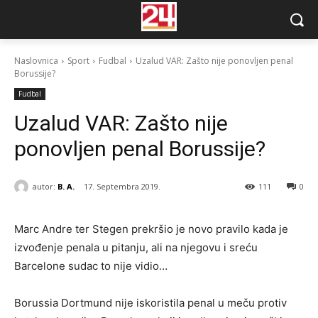
Naslovnica
Sport
Fudbal
Uzalud VAR: Zašto nije ponovljen penal
Borussije?
Fudbal
Uzalud VAR: Zašto nije
ponovljen penal Borussije?
autor:
B. A.
17. Septembra 2019.
111
0
Marc Andre ter Stegen prekršio je novo pravilo kada je
izvođenje penala u pitanju, ali na njegovu i sreću
Barcelone sudac to nije vidio…
Borussia Dortmund nije iskoristila penal u meču protiv