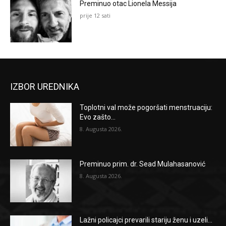
Preminuo otac Lionela Messija
prije 12 sati
IZBOR UREDNIKA
Toplotni val može pogoršati menstruaciju:
Evo zašto...
8. Augusta 2026.
Preminuo prim. dr. Sead Mulahasanović
8. Augusta 2026.
Lažni policajci prevarili stariju ženu i uzeli...