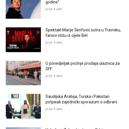
godine”
prije 4 sata
Spektakl Marije Šerifović sutra u Travniku,
fanovi stižu iz cijele BiH
prije 4 sata
U ponedjeljak počinje prodaja ulaznica za
SFF
prije 4 sata
Saudijska Arabija, Turska i Pakistan
potpisali zajednički sporazum o odbrani
prije 4 sata