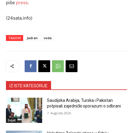
piše
press
.
(24sata.info)
TAGOVI
Jadran
voda
IZ ISTE KATEGORIJE
Saudijska Arabija, Turska i Pakistan
potpisali zajednički sporazum o odbrani
7. Augusta 2026.
Svijet