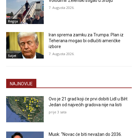
Volodimir Zelenski stigao u Srbiju
7. Augusta 2026.
Regija
Iran sprema zamku za Trumpa: Plan iz
Teherana mogao bi odlučiti američke
izbore
7. Augusta 2026.
Svijet
NAJNOVIJE
Ovo je 21 grad koji će prvi dobiti Lidl u BiH:
Jedan od najvećih gradova nije na listi
prije 3 sata
Musk: “Novac će biti nevažan do 2036.