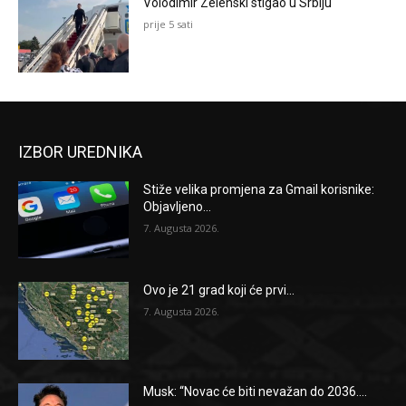
Volodimir Zelenski stigao u Srbiju
prije 5 sati
IZBOR UREDNIKA
Stiže velika promjena za Gmail korisnike:
Objavljeno...
7. Augusta 2026.
Ovo je 21 grad koji će prvi...
7. Augusta 2026.
Musk: “Novac će biti nevažan do 2036....