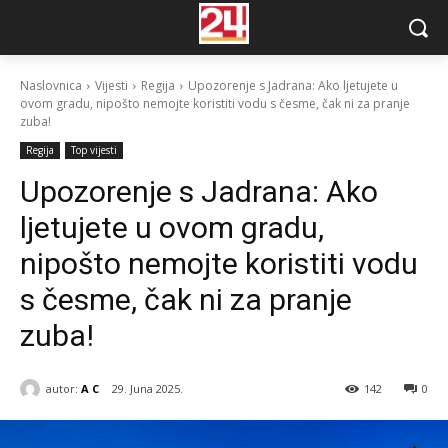
Naslovnica
Vijesti
Regija
Upozorenje s Jadrana: Ako ljetujete u
ovom gradu, nipošto nemojte koristiti vodu s česme, čak ni za pranje
zuba!
Regija
Top vijesti
Upozorenje s Jadrana: Ako
ljetujete u ovom gradu,
nipošto nemojte koristiti vodu
s česme, čak ni za pranje
zuba!
autor:
A C
29. Juna 2025.
142
0